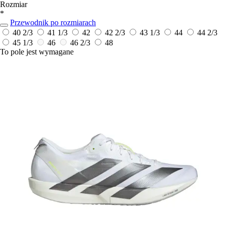
Rozmiar
*
Przewodnik po rozmiarach
40 2/3
41 1/3
42
42 2/3
43 1/3
44
44 2/3
45 1/3
46
46 2/3
48
To pole jest wymagane