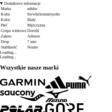
Dodatkowe informacje
Marka
adidas
Kolor
ftwwht/ironmt/syello
Kolor
Biały
Płeć
Mężczyzna
Grupa wiekowa
Dorośli
Zakres
Adizero
Drop
7 mm
Stabilność
Neutre
Loading...
Loading...
Wszystkie nasze marki