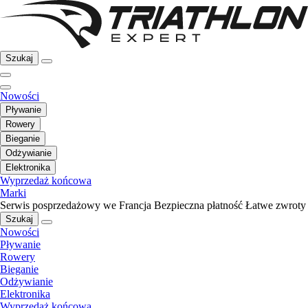
Szukaj
Nowości
Pływanie
Rowery
Bieganie
Odżywianie
Elektronika
Wyprzedaż końcowa
Marki
Serwis posprzedażowy we Francja
Bezpieczna płatność
Łatwe zwroty
Szukaj
Nowości
Pływanie
Rowery
Bieganie
Odżywianie
Elektronika
Wyprzedaż końcowa