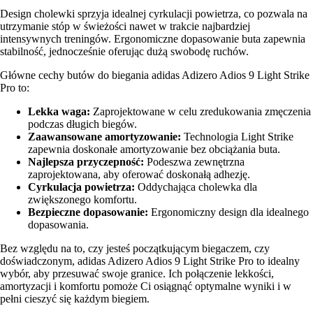
Design cholewki sprzyja idealnej cyrkulacji powietrza, co pozwala na
utrzymanie stóp w świeżości nawet w trakcie najbardziej
intensywnych treningów. Ergonomiczne dopasowanie buta zapewnia
stabilność, jednocześnie oferując dużą swobodę ruchów.
Główne cechy butów do biegania adidas Adizero Adios 9 Light Strike
Pro to:
Lekka waga:
Zaprojektowane w celu zredukowania zmęczenia
podczas długich biegów.
Zaawansowane amortyzowanie:
Technologia Light Strike
zapewnia doskonałe amortyzowanie bez obciążania buta.
Najlepsza przyczepność:
Podeszwa zewnętrzna
zaprojektowana, aby oferować doskonałą adhezję.
Cyrkulacja powietrza:
Oddychająca cholewka dla
zwiększonego komfortu.
Bezpieczne dopasowanie:
Ergonomiczny design dla idealnego
dopasowania.
Bez względu na to, czy jesteś początkującym biegaczem, czy
doświadczonym, adidas Adizero Adios 9 Light Strike Pro to idealny
wybór, aby przesuwać swoje granice. Ich połączenie lekkości,
amortyzacji i komfortu pomoże Ci osiągnąć optymalne wyniki i w
pełni cieszyć się każdym biegiem.