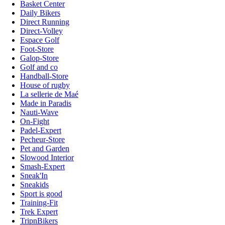
Basket Center
Daily Bikers
Direct Running
Direct-Volley
Espace Golf
Foot-Store
Galop-Store
Golf and co
Handball-Store
House of rugby
La sellerie de Maé
Made in Paradis
Nauti-Wave
On-Fight
Padel-Expert
Pecheur-Store
Pet and Garden
Slowood Interior
Smash-Expert
Sneak'In
Sneakids
Sport is good
Training-Fit
Trek Expert
TripnBikers