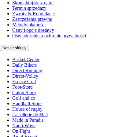
Skontaktuj się z nami
Termin sprzedaży
Zwroty & Refundacje
Zastrzeżenia prawne
Metody płatności
Ceny i opcje dostawy
Oświadczenie o ochronie prywatności
Nasze sklepy
Basket Center
Daily Bikers
Direct Running
Direct-Volley
Espace Golf
Foot-Store
Galop-Store
Golf and co
Handball-Store
House of rugby
La sellerie de Maé
Made in Paradis
Nauti-Wave
On-Fight
Padel-Expert