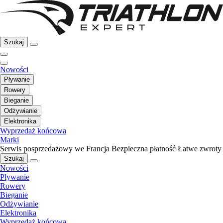
Szukaj
Nowości
Pływanie
Rowery
Bieganie
Odżywianie
Elektronika
Wyprzedaż końcowa
Marki
Serwis posprzedażowy we Francja
Bezpieczna płatność
Łatwe zwroty
Szukaj
Nowości
Pływanie
Rowery
Bieganie
Odżywianie
Elektronika
Wyprzedaż końcowa