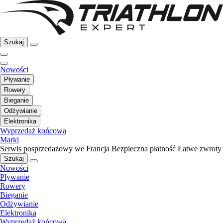
Szukaj
Nowości
Pływanie
Rowery
Bieganie
Odżywianie
Elektronika
Wyprzedaż końcowa
Marki
Serwis posprzedażowy we Francja
Bezpieczna płatność
Łatwe zwroty
Szukaj
Nowości
Pływanie
Rowery
Bieganie
Odżywianie
Elektronika
Wyprzedaż końcowa