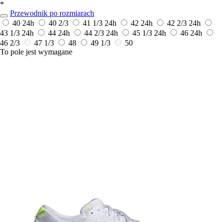
*
Przewodnik po rozmiarach
40
24h
40 2/3
41 1/3
24h
42
24h
42 2/3
24h
43 1/3
24h
44
24h
44 2/3
24h
45 1/3
24h
46
24h
46 2/3
47 1/3
48
49 1/3
50
To pole jest wymagane