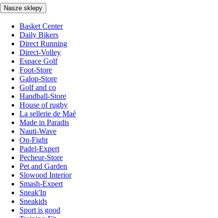
Nasze sklepy
Basket Center
Daily Bikers
Direct Running
Direct-Volley
Espace Golf
Foot-Store
Galop-Store
Golf and co
Handball-Store
House of rugby
La sellerie de Maé
Made in Paradis
Nauti-Wave
On-Fight
Padel-Expert
Pecheur-Store
Pet and Garden
Slowood Interior
Smash-Expert
Sneak'In
Sneakids
Sport is good