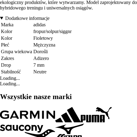
ekologiczny produktów, które wytwarzamy. Model zaprojektowany do
hybridowego treningu i uniwersalnych osiągów.
Dodatkowe informacje
Marka
adidas
Kolor
fropur/solpur/siggnr
Kolor
Fioletowy
Płeć
Mężczyzna
Grupa wiekowa
Dorośli
Zakres
Adizero
Drop
7 mm
Stabilność
Neutre
Loading...
Loading...
Wszystkie nasze marki