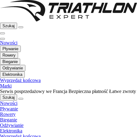
Szukaj
Nowości
Pływanie
Rowery
Bieganie
Odżywianie
Elektronika
Wyprzedaż końcowa
Marki
Serwis posprzedażowy we Francja
Bezpieczna płatność
Łatwe zwroty
Szukaj
Nowości
Pływanie
Rowery
Bieganie
Odżywianie
Elektronika
Wyprzedaż końcowa