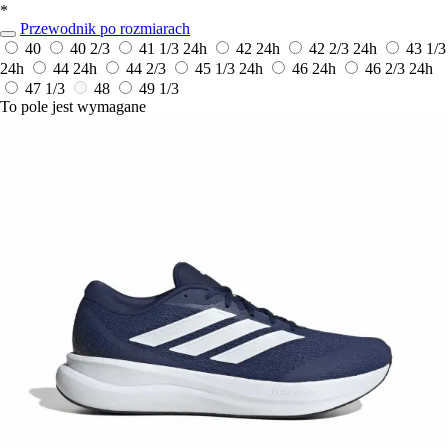
*
Przewodnik po rozmiarach
40
40 2/3
41 1/3
24h
42
24h
42 2/3
24h
43 1/3
24h
44
24h
44 2/3
45 1/3
24h
46
24h
46 2/3
24h
47 1/3
48
49 1/3
To pole jest wymagane