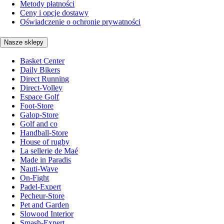
Metody płatności
Ceny i opcje dostawy
Oświadczenie o ochronie prywatności
Nasze sklepy
Basket Center
Daily Bikers
Direct Running
Direct-Volley
Espace Golf
Foot-Store
Galop-Store
Golf and co
Handball-Store
House of rugby
La sellerie de Maé
Made in Paradis
Nauti-Wave
On-Fight
Padel-Expert
Pecheur-Store
Pet and Garden
Slowood Interior
Smash-Expert