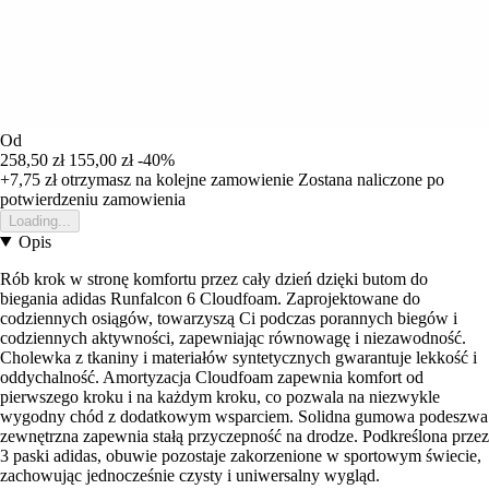
Od
258,50 zł
155,00 zł
-40%
+7,75 zł
otrzymasz na kolejne zamowienie
Zostana naliczone po
potwierdzeniu zamowienia
Loading...
Opis
Rób krok w stronę komfortu przez cały dzień dzięki butom do
biegania adidas Runfalcon 6 Cloudfoam. Zaprojektowane do
codziennych osiągów, towarzyszą Ci podczas porannych biegów i
codziennych aktywności, zapewniając równowagę i niezawodność.
Cholewka z tkaniny i materiałów syntetycznych gwarantuje lekkość i
oddychalność. Amortyzacja Cloudfoam zapewnia komfort od
pierwszego kroku i na każdym kroku, co pozwala na niezwykle
wygodny chód z dodatkowym wsparciem. Solidna gumowa podeszwa
zewnętrzna zapewnia stałą przyczepność na drodze. Podkreślona przez
3 paski adidas, obuwie pozostaje zakorzenione w sportowym świecie,
zachowując jednocześnie czysty i uniwersalny wygląd.