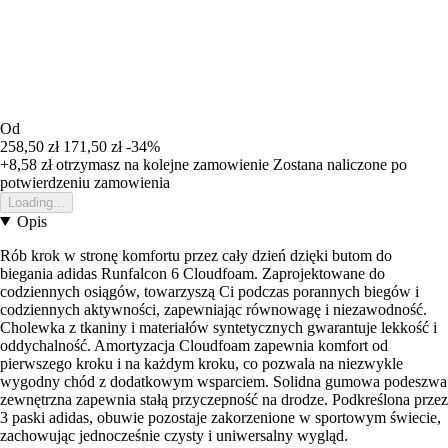
Od
258,50 zł
171,50 zł
-34%
+8,58 zł
otrzymasz na kolejne zamowienie
Zostana naliczone po
potwierdzeniu zamowienia
Loading...
Opis
Rób krok w stronę komfortu przez cały dzień dzięki butom do
biegania adidas Runfalcon 6 Cloudfoam. Zaprojektowane do
codziennych osiągów, towarzyszą Ci podczas porannych biegów i
codziennych aktywności, zapewniając równowagę i niezawodność.
Cholewka z tkaniny i materiałów syntetycznych gwarantuje lekkość i
oddychalność. Amortyzacja Cloudfoam zapewnia komfort od
pierwszego kroku i na każdym kroku, co pozwala na niezwykle
wygodny chód z dodatkowym wsparciem. Solidna gumowa podeszwa
zewnętrzna zapewnia stałą przyczepność na drodze. Podkreślona przez
3 paski adidas, obuwie pozostaje zakorzenione w sportowym świecie,
zachowując jednocześnie czysty i uniwersalny wygląd.