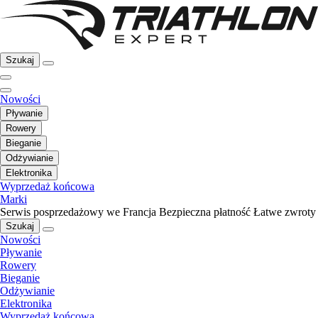
Szukaj
Nowości
Pływanie
Rowery
Bieganie
Odżywianie
Elektronika
Wyprzedaż końcowa
Marki
Serwis posprzedażowy we Francja
Bezpieczna płatność
Łatwe zwroty
Szukaj
Nowości
Pływanie
Rowery
Bieganie
Odżywianie
Elektronika
Wyprzedaż końcowa