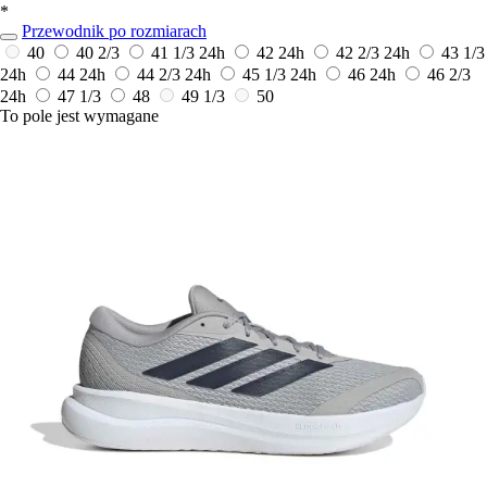
*
Przewodnik po rozmiarach
40
40 2/3
41 1/3
24h
42
24h
42 2/3
24h
43 1/3
24h
44
24h
44 2/3
24h
45 1/3
24h
46
24h
46 2/3
24h
47 1/3
48
49 1/3
50
To pole jest wymagane