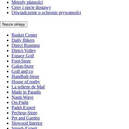
Metody płatności
Ceny i opcje dostawy
Oświadczenie o ochronie prywatności
Nasze sklepy
Basket Center
Daily Bikers
Direct Running
Direct-Volley
Espace Golf
Foot-Store
Galop-Store
Golf and co
Handball-Store
House of rugby
La sellerie de Maé
Made in Paradis
Nauti-Wave
On-Fight
Padel-Expert
Pecheur-Store
Pet and Garden
Slowood Interior
Smash-Expert