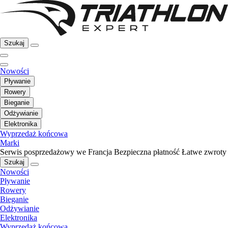
Szukaj
Nowości
Pływanie
Rowery
Bieganie
Odżywianie
Elektronika
Wyprzedaż końcowa
Marki
Serwis posprzedażowy we Francja
Bezpieczna płatność
Łatwe zwroty
Szukaj
Nowości
Pływanie
Rowery
Bieganie
Odżywianie
Elektronika
Wyprzedaż końcowa