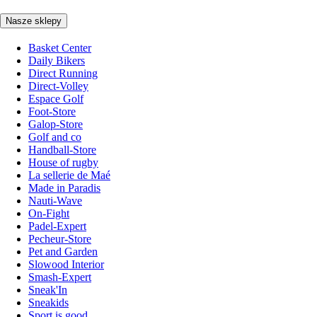
Nasze sklepy
Basket Center
Daily Bikers
Direct Running
Direct-Volley
Espace Golf
Foot-Store
Galop-Store
Golf and co
Handball-Store
House of rugby
La sellerie de Maé
Made in Paradis
Nauti-Wave
On-Fight
Padel-Expert
Pecheur-Store
Pet and Garden
Slowood Interior
Smash-Expert
Sneak'In
Sneakids
Sport is good