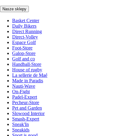
Nasze sklepy
Basket Center
Daily Bikers
Direct Running
Direct-Volley
Espace Golf
Foot-Store
Galop-Store
Golf and co
Handball-Store
House of rugby
La sellerie de Maé
Made in Paradis
Nauti-Wave
On-Fight
Padel-Expert
Pecheur-Store
Pet and Garden
Slowood Interior
Smash-Expert
Sneak'In
Sneakids
Sport is good