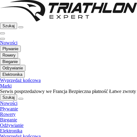
Szukaj
Nowości
Pływanie
Rowery
Bieganie
Odżywianie
Elektronika
Wyprzedaż końcowa
Marki
Serwis posprzedażowy we Francja
Bezpieczna płatność
Łatwe zwroty
Szukaj
Nowości
Pływanie
Rowery
Bieganie
Odżywianie
Elektronika
Wyprzedaż końcowa