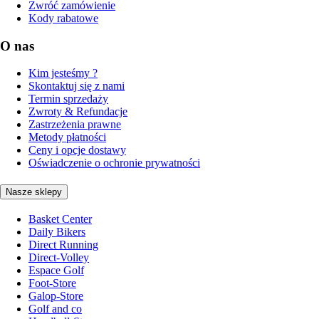
Zwróć zamówienie
Kody rabatowe
O nas
Kim jesteśmy ?
Skontaktuj się z nami
Termin sprzedaży
Zwroty & Refundacje
Zastrzeżenia prawne
Metody płatności
Ceny i opcje dostawy
Oświadczenie o ochronie prywatności
Nasze sklepy
Basket Center
Daily Bikers
Direct Running
Direct-Volley
Espace Golf
Foot-Store
Galop-Store
Golf and co