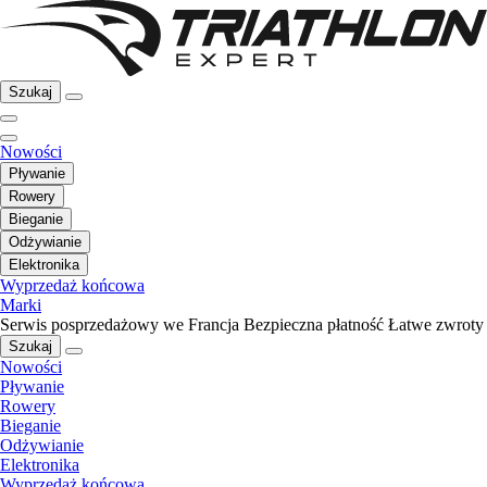
Szukaj
Nowości
Pływanie
Rowery
Bieganie
Odżywianie
Elektronika
Wyprzedaż końcowa
Marki
Serwis posprzedażowy we Francja
Bezpieczna płatność
Łatwe zwroty
Szukaj
Nowości
Pływanie
Rowery
Bieganie
Odżywianie
Elektronika
Wyprzedaż końcowa