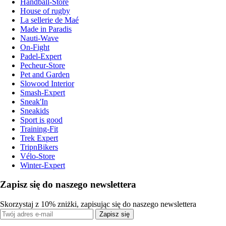
Handball-Store
House of rugby
La sellerie de Maé
Made in Paradis
Nauti-Wave
On-Fight
Padel-Expert
Pecheur-Store
Pet and Garden
Slowood Interior
Smash-Expert
Sneak'In
Sneakids
Sport is good
Training-Fit
Trek Expert
TripnBikers
Vélo-Store
Winter-Expert
Zapisz się do naszego newslettera
Skorzystaj z 10% zniżki, zapisując się do naszego newslettera
Zapisz się