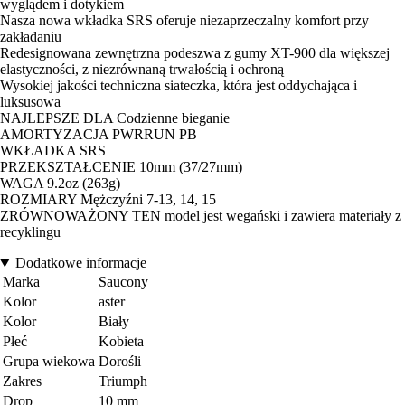
wyglądem i dotykiem
Nasza nowa wkładka SRS oferuje niezaprzeczalny komfort przy
zakładaniu
Redesignowana zewnętrzna podeszwa z gumy XT-900 dla większej
elastyczności, z niezrównaną trwałością i ochroną
Wysokiej jakości techniczna siateczka, która jest oddychająca i
luksusowa
NAJLEPSZE DLA Codzienne bieganie
AMORTYZACJA PWRRUN PB
WKŁADKA SRS
PRZEKSZTAŁCENIE 10mm (37/27mm)
WAGA 9.2oz (263g)
ROZMIARY Mężczyźni 7-13, 14, 15
ZRÓWNOWAŻONY TEN model jest wegański i zawiera materiały z
recyklingu
Dodatkowe informacje
Marka
Saucony
Kolor
aster
Kolor
Biały
Płeć
Kobieta
Grupa wiekowa
Dorośli
Zakres
Triumph
Drop
10 mm