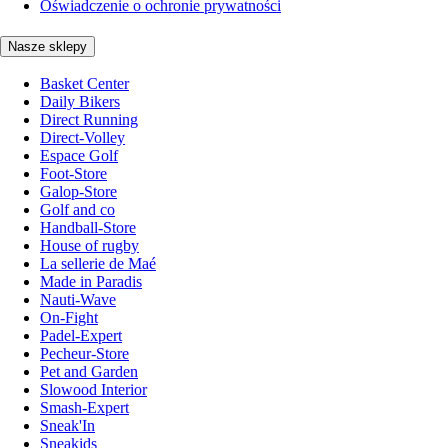
Oświadczenie o ochronie prywatności
Nasze sklepy
Basket Center
Daily Bikers
Direct Running
Direct-Volley
Espace Golf
Foot-Store
Galop-Store
Golf and co
Handball-Store
House of rugby
La sellerie de Maé
Made in Paradis
Nauti-Wave
On-Fight
Padel-Expert
Pecheur-Store
Pet and Garden
Slowood Interior
Smash-Expert
Sneak'In
Sneakids