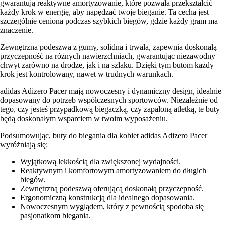
gwarantują reaktywne amortyzowanie, które pozwala przekształcić
każdy krok w energię, aby napędzać twoje bieganie. Ta cecha jest
szczególnie ceniona podczas szybkich biegów, gdzie każdy gram ma
znaczenie.
Zewnętrzna podeszwa z gumy, solidna i trwała, zapewnia doskonałą
przyczepność na różnych nawierzchniach, gwarantując niezawodny
chwyt zarówno na drodze, jak i na szlaku. Dzięki tym butom każdy
krok jest kontrolowany, nawet w trudnych warunkach.
adidas Adizero Pacer mają nowoczesny i dynamiczny design, idealnie
dopasowany do potrzeb współczesnych sportowców. Niezależnie od
tego, czy jesteś przypadkową biegaczką, czy zapaloną atletką, te buty
będą doskonałym wsparciem w twoim wyposażeniu.
Podsumowując, buty do biegania dla kobiet adidas Adizero Pacer
wyróżniają się:
Wyjątkową lekkością dla zwiększonej wydajności.
Reaktywnym i komfortowym amortyzowaniem do długich
biegów.
Zewnętrzną podeszwą oferującą doskonałą przyczepność.
Ergonomiczną konstrukcją dla idealnego dopasowania.
Nowoczesnym wyglądem, który z pewnością spodoba się
pasjonatkom biegania.