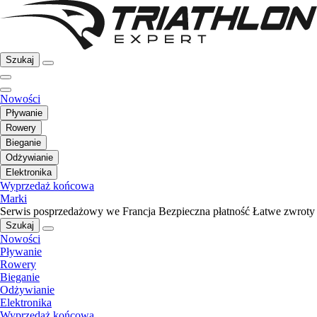
Szukaj
Nowości
Pływanie
Rowery
Bieganie
Odżywianie
Elektronika
Wyprzedaż końcowa
Marki
Serwis posprzedażowy we Francja
Bezpieczna płatność
Łatwe zwroty
Szukaj
Nowości
Pływanie
Rowery
Bieganie
Odżywianie
Elektronika
Wyprzedaż końcowa