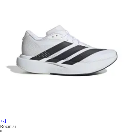
+-1
Rozmiar
*