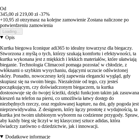
Od
345,00 zł
219,00 zł
-37%
+10,95 zł
otrzymasz na kolejne zamowienie
Zostana naliczone po
potwierdzeniu zamowienia
Loading...
Opis
Kurtka biegowa Iconique adi365 to idealny towarzysz dla biegaczy.
Stworzona z myślą o tych, którzy szukają komfortu i efektywności, ta
kurtka wykonana jest z miękkich i lekkich materiałów, które ułatwiają
bieganie. Technologia Climacool pomaga pozostać w chłodzie, z
włóknami o szybkim wysychaniu, dającymi uczucie odświeżonej
skóry. Ponadto, nowoczesny krój zapewnia elegancki wygląd, gdy
skupiasz się na swoim biegu. Niezależnie od tego, czy jesteś
początkującym, czy doświadczonym biegaczem, ta kurtka
dostosowuje się do twojej ścieżki, dzięki funkcjom takim jak zasuwana
kieszeń na telefon na piersi, co umożliwia łatwy dostęp do
niezbędnych rzeczy, oraz regulowanej kapture, na dni, gdy pogoda jest
nieprzewidywalna. Z designem, który łączy prostotę z wydajnością, ta
kurtka jest twoim ulubionym wyborem na codzienne przygody. Spraw,
aby każdy bieg się liczył w tej klasycznej sztuce adidas, która
świadczy zarówno o dziedzictwie, jak i innowacji.
Dodatkowe informacje