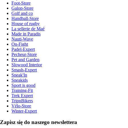
Foot-Store
Galop-Store
Golf and co
Handball-Store
House of rugby
La sellerie de Maé
Made in Paradis
Nauti-Wave
On-Fight
Padel-Expert
Pecheur-Store
Pet and Garden
Slowood Interior
Smash-Expert
Sneak'In
Sneakids
Sport is good
Training-Fit
Trek Expert
TripnBikers
Vélo-Store
Winter-Expert
Zapisz się do naszego newslettera