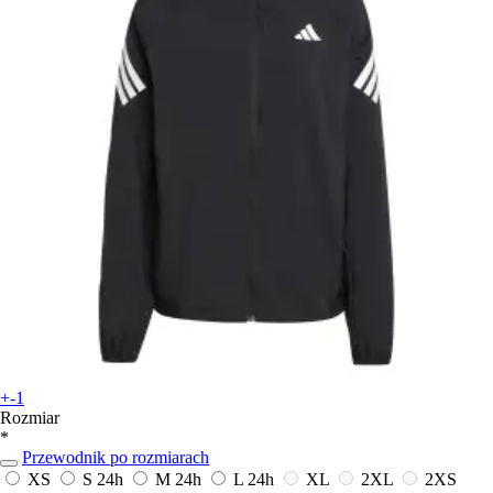
+-1
Rozmiar
*
Przewodnik po rozmiarach
XS
S
24h
M
24h
L
24h
XL
2XL
2XS