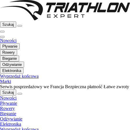
Szukaj
Nowości
Pływanie
Rowery
Bieganie
Odżywianie
Elektronika
Wyprzedaż końcowa
Marki
Serwis posprzedażowy we Francja
Bezpieczna płatność
Łatwe zwroty
Szukaj
Nowości
Pływanie
Rowery
Bieganie
Odżywianie
Elektronika
Wyprzedaż końcowa