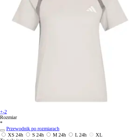
+-2
Rozmiar
*
Przewodnik po rozmiarach
XS
24h
S
24h
M
24h
L
24h
XL