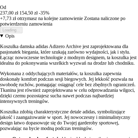
Od
237,00 zł
154,50 zł
-35%
+7,73 zł
otrzymasz na kolejne zamowienie
Zostana naliczone po
potwierdzeniu zamowienia
Loading...
Opis
Koszulka damska adidas Adizero Archive jest zaprojektowana dla
pasjonatek biegania, które szukają zarówno wydajności, jak i stylu.
Łącząc nowoczesne technologie z modnym designem, ta koszulka jest
idealna do pokonywania wszelkich wyzwań na drodze lub chodniku.
Wykonana z oddychających materiałów, ta koszulka zapewnia
doskonały komfort podczas sesji biegowych. Jej lekkość pozwala na
swobodę ruchów, pomagając osiągnąć cele bez zbędnych ograniczeń.
Tkanina jest również zaprojektowana w celu odprowadzania wilgoci,
dzięki czemu pozostajesz sucha nawet podczas najbardziej
intensywnych treningów.
Koszulka zdobią charakterystyczne detale adidas, symbolizujące
jakość i zaangażowanie w sport. Jej nowoczesny i minimalistyczny
design łatwo dopasowuje się do Twojej garderoby sportowej,
pozwalając na bycie modną podczas treningów.