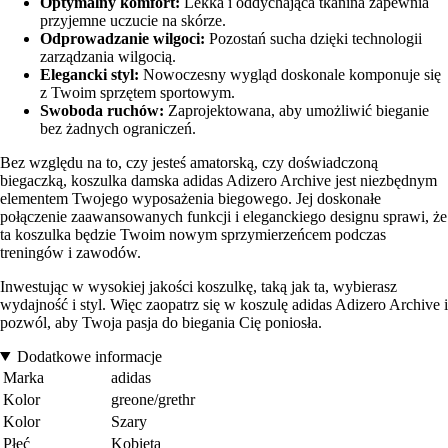
Optymalny komfort:
Lekka i oddychająca tkanina zapewnia
przyjemne uczucie na skórze.
Odprowadzanie wilgoci:
Pozostań sucha dzięki technologii
zarządzania wilgocią.
Elegancki styl:
Nowoczesny wygląd doskonale komponuje się
z Twoim sprzętem sportowym.
Swoboda ruchów:
Zaprojektowana, aby umożliwić bieganie
bez żadnych ograniczeń.
Bez względu na to, czy jesteś amatorską, czy doświadczoną
biegaczką, koszulka damska adidas Adizero Archive jest niezbędnym
elementem Twojego wyposażenia biegowego. Jej doskonałe
połączenie zaawansowanych funkcji i eleganckiego designu sprawi, że
ta koszulka będzie Twoim nowym sprzymierzeńcem podczas
treningów i zawodów.
Inwestując w wysokiej jakości koszulkę, taką jak ta, wybierasz
wydajność i styl. Więc zaopatrz się w koszulę adidas Adizero Archive i
pozwól, aby Twoja pasja do biegania Cię poniosła.
Dodatkowe informacje
Marka
adidas
Kolor
greone/grethr
Kolor
Szary
Płeć
Kobieta