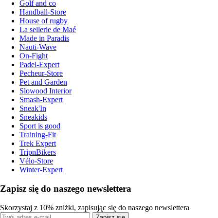
Golf and co
Handball-Store
House of rugby
La sellerie de Maé
Made in Paradis
Nauti-Wave
On-Fight
Padel-Expert
Pecheur-Store
Pet and Garden
Slowood Interior
Smash-Expert
Sneak'In
Sneakids
Sport is good
Training-Fit
Trek Expert
TripnBikers
Vélo-Store
Winter-Expert
Zapisz się do naszego newslettera
Skorzystaj z 10% zniżki, zapisując się do naszego newslettera
Zapisz się