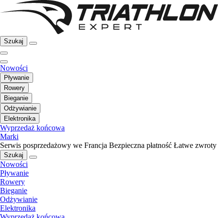
Szukaj
Nowości
Pływanie
Rowery
Bieganie
Odżywianie
Elektronika
Wyprzedaż końcowa
Marki
Serwis posprzedażowy we Francja
Bezpieczna płatność
Łatwe zwroty
Szukaj
Nowości
Pływanie
Rowery
Bieganie
Odżywianie
Elektronika
Wyprzedaż końcowa