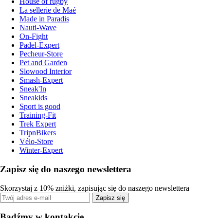
House of rugby
La sellerie de Maé
Made in Paradis
Nauti-Wave
On-Fight
Padel-Expert
Pecheur-Store
Pet and Garden
Slowood Interior
Smash-Expert
Sneak'In
Sneakids
Sport is good
Training-Fit
Trek Expert
TripnBikers
Vélo-Store
Winter-Expert
Zapisz się do naszego newslettera
Skorzystaj z 10% zniżki, zapisując się do naszego newslettera
Zapisz się
Bądźmy w kontakcie