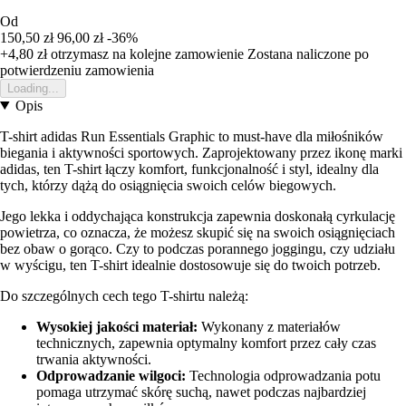
Od
150,50 zł
96,00 zł
-36%
+4,80 zł
otrzymasz na kolejne zamowienie
Zostana naliczone po
potwierdzeniu zamowienia
Loading...
Opis
T-shirt adidas Run Essentials Graphic to must-have dla miłośników
biegania i aktywności sportowych. Zaprojektowany przez ikonę marki
adidas, ten T-shirt łączy komfort, funkcjonalność i styl, idealny dla
tych, którzy dążą do osiągnięcia swoich celów biegowych.
Jego lekka i oddychająca konstrukcja zapewnia doskonałą cyrkulację
powietrza, co oznacza, że możesz skupić się na swoich osiągnięciach
bez obaw o gorąco. Czy to podczas porannego joggingu, czy udziału
w wyścigu, ten T-shirt idealnie dostosowuje się do twoich potrzeb.
Do szczególnych cech tego T-shirtu należą:
Wysokiej jakości materiał:
Wykonany z materiałów
technicznych, zapewnia optymalny komfort przez cały czas
trwania aktywności.
Odprowadzanie wilgoci:
Technologia odprowadzania potu
pomaga utrzymać skórę suchą, nawet podczas najbardziej