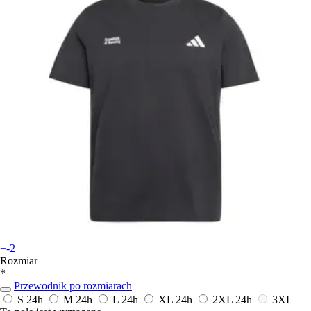
+-2
Rozmiar
*
Przewodnik po rozmiarach
S
24h
M
24h
L
24h
XL
24h
2XL
24h
3XL