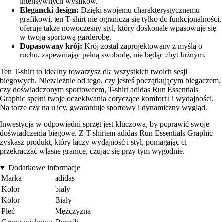
intensywnych wysiłków.
Elegancki design:
Dzięki swojemu charakterystycznemu
grafikowi, ten T-shirt nie ogranicza się tylko do funkcjonalności,
oferuje także nowoczesny styl, który doskonale wpasowuje się
w twoją sportową garderobę.
Dopasowany krój:
Krój został zaprojektowany z myślą o
ruchu, zapewniając pełną swobodę, nie będąc zbyt luźnym.
Ten T-shirt to idealny towarzysz dla wszystkich twoich sesji
biegowych. Niezależnie od tego, czy jesteś początkującym biegaczem,
czy doświadczonym sportowcem, T-shirt adidas Run Essentials
Graphic spełni twoje oczekiwania dotyczące komfortu i wydajności.
Na torze czy na ulicy, gwarantuje sportowy i dynamiczny wygląd.
Inwestycja w odpowiedni sprzęt jest kluczowa, by poprawić swoje
doświadczenia biegowe. Z T-shirtem adidas Run Essentials Graphic
zyskasz produkt, który łączy wydajność i styl, pomagając ci
przekraczać własne granice, czując się przy tym wygodnie.
Dodatkowe informacje
Marka
adidas
Kolor
biały
Kolor
Biały
Płeć
Mężczyzna
Grupa wiekowa
Dorośli