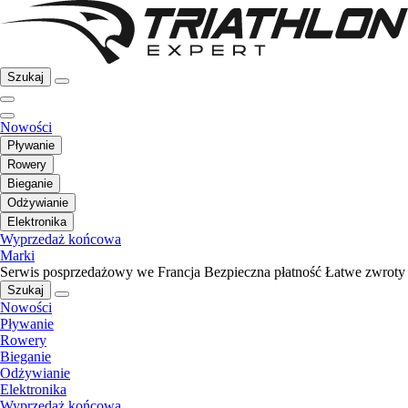
Szukaj
Nowości
Pływanie
Rowery
Bieganie
Odżywianie
Elektronika
Wyprzedaż końcowa
Marki
Serwis posprzedażowy we Francja
Bezpieczna płatność
Łatwe zwroty
Szukaj
Nowości
Pływanie
Rowery
Bieganie
Odżywianie
Elektronika
Wyprzedaż końcowa