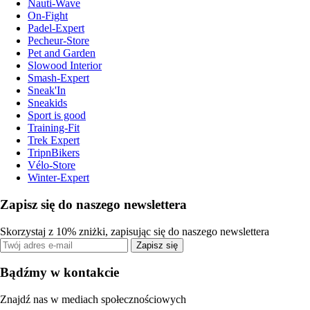
Nauti-Wave
On-Fight
Padel-Expert
Pecheur-Store
Pet and Garden
Slowood Interior
Smash-Expert
Sneak'In
Sneakids
Sport is good
Training-Fit
Trek Expert
TripnBikers
Vélo-Store
Winter-Expert
Zapisz się do naszego newslettera
Skorzystaj z 10% zniżki, zapisując się do naszego newslettera
Zapisz się
Bądźmy w kontakcie
Znajdź nas w mediach społecznościowych