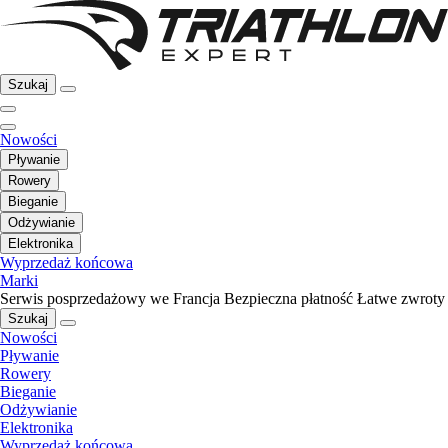
Szukaj
Nowości
Pływanie
Rowery
Bieganie
Odżywianie
Elektronika
Wyprzedaż końcowa
Marki
Serwis posprzedażowy we Francja
Bezpieczna płatność
Łatwe zwroty
Szukaj
Nowości
Pływanie
Rowery
Bieganie
Odżywianie
Elektronika
Wyprzedaż końcowa