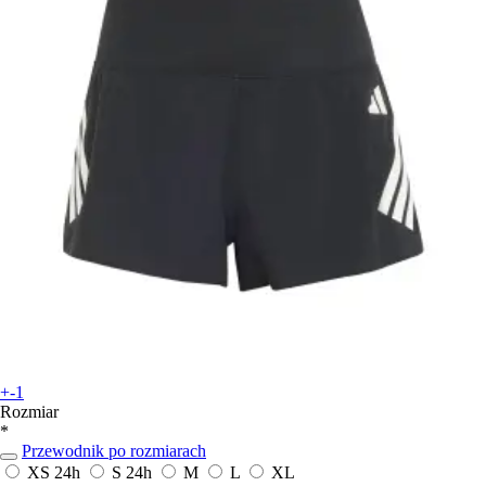
+-1
Rozmiar
*
Przewodnik po rozmiarach
XS
24h
S
24h
M
L
XL