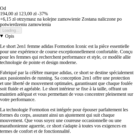
Od
194,00 zł
123,00 zł
-37%
+6,15 zł
otrzymasz na kolejne zamowienie
Zostana naliczone po
potwierdzeniu zamowienia
Loading...
Opis
Le short 2en1 femme adidas Formotion Iconic est la pièce essentielle
pour une expérience de course exceptionnellement confortable. Conçu
pour les femmes qui recherchent performance et style, ce modèle allie
technologie de pointe et design moderne.
Fabriqué par la célèbre marque adidas, ce short se destine spécialement
aux passionnées de running. Sa conception 2en1 offre une protection
et une liberté de mouvement optimales, garantissant que chaque foulée
soit fluide et agréable. Le short intérieur se fixe à la taille, offrant un
maintien adéquat et vous permettant de vous concentrer pleinement sur
votre performance.
La technologie Formotion est intégrée pour épouser parfaitement les
formes du corps, assurant ainsi un ajustement qui suit chaque
mouvement. Que vous soyez une coureuse occasionnelle ou une
marathonienne aguerrie, ce short s'adapte à toutes vos exigences en
termes de confort et de fonctionnalité.