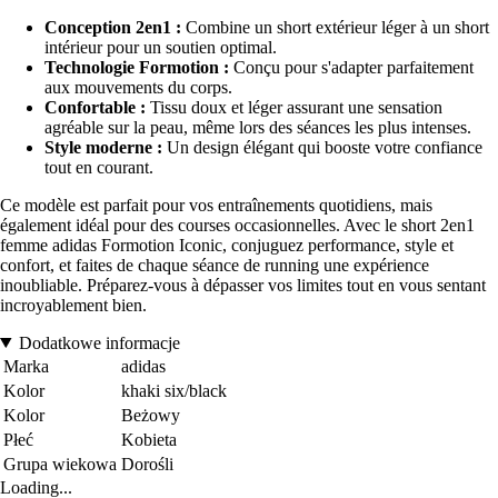
Conception 2en1 :
Combine un short extérieur léger à un short
intérieur pour un soutien optimal.
Technologie Formotion :
Conçu pour s'adapter parfaitement
aux mouvements du corps.
Confortable :
Tissu doux et léger assurant une sensation
agréable sur la peau, même lors des séances les plus intenses.
Style moderne :
Un design élégant qui booste votre confiance
tout en courant.
Ce modèle est parfait pour vos entraînements quotidiens, mais
également idéal pour des courses occasionnelles. Avec le short 2en1
femme adidas Formotion Iconic, conjuguez performance, style et
confort, et faites de chaque séance de running une expérience
inoubliable. Préparez-vous à dépasser vos limites tout en vous sentant
incroyablement bien.
Dodatkowe informacje
Marka
adidas
Kolor
khaki six/black
Kolor
Beżowy
Płeć
Kobieta
Grupa wiekowa
Dorośli
Loading...