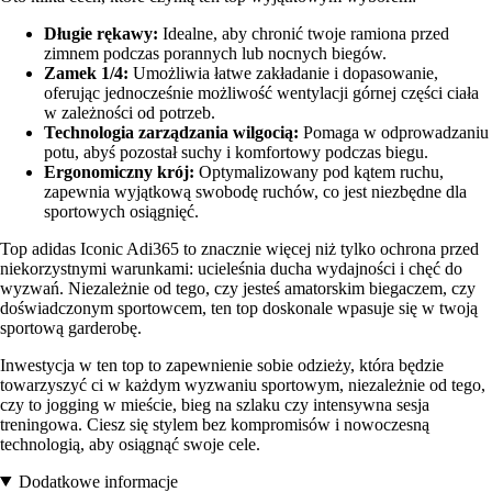
Długie rękawy:
Idealne, aby chronić twoje ramiona przed
zimnem podczas porannych lub nocnych biegów.
Zamek 1/4:
Umożliwia łatwe zakładanie i dopasowanie,
oferując jednocześnie możliwość wentylacji górnej części ciała
w zależności od potrzeb.
Technologia zarządzania wilgocią:
Pomaga w odprowadzaniu
potu, abyś pozostał suchy i komfortowy podczas biegu.
Ergonomiczny krój:
Optymalizowany pod kątem ruchu,
zapewnia wyjątkową swobodę ruchów, co jest niezbędne dla
sportowych osiągnięć.
Top adidas Iconic Adi365 to znacznie więcej niż tylko ochrona przed
niekorzystnymi warunkami: ucieleśnia ducha wydajności i chęć do
wyzwań. Niezależnie od tego, czy jesteś amatorskim biegaczem, czy
doświadczonym sportowcem, ten top doskonale wpasuje się w twoją
sportową garderobę.
Inwestycja w ten top to zapewnienie sobie odzieży, która będzie
towarzyszyć ci w każdym wyzwaniu sportowym, niezależnie od tego,
czy to jogging w mieście, bieg na szlaku czy intensywna sesja
treningowa. Ciesz się stylem bez kompromisów i nowoczesną
technologią, aby osiągnąć swoje cele.
Dodatkowe informacje