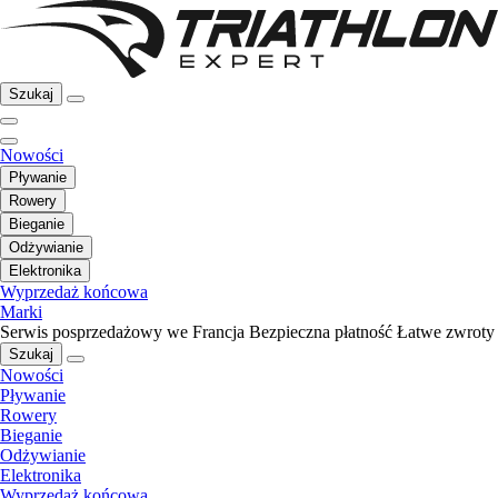
Szukaj
Nowości
Pływanie
Rowery
Bieganie
Odżywianie
Elektronika
Wyprzedaż końcowa
Marki
Serwis posprzedażowy we Francja
Bezpieczna płatność
Łatwe zwroty
Szukaj
Nowości
Pływanie
Rowery
Bieganie
Odżywianie
Elektronika
Wyprzedaż końcowa