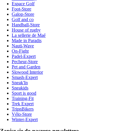
Espace Golf
Foot-Store
Galop-Store
Golf and co
Handball-Store
House of rugby
La sellerie de Maé
Made in Paradis
Nauti-Wave
On-Fight
Padel-Expert
Pecheur-Store
Pet and Garden
Slowood Interior
Smash-Expert
Sneak'In
Sneakids
Sport is good
Training-Fit
Trek Expert
TripnBikers
Vélo-Store
Winter-Expert
Zapisz się do naszego newslettera