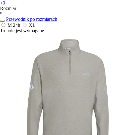
+0
Rozmiar
*
Przewodnik po rozmiarach
M
24h
XL
To pole jest wymagane