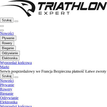
Szukaj
Nowości
Pływanie
Rowery
Bieganie
Odżywianie
Elektronika
Wyprzedaż końcowa
Marki
Serwis posprzedażowy we Francja
Bezpieczna płatność
Łatwe zwroty
Szukaj
Nowości
Pływanie
Rowery
Bieganie
Odżywianie
Elektronika
Wyprzedaż końcowa