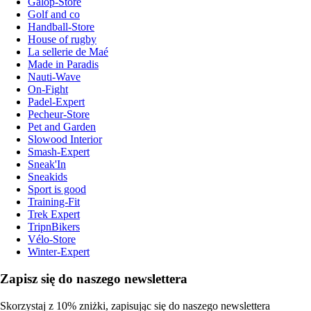
Galop-Store
Golf and co
Handball-Store
House of rugby
La sellerie de Maé
Made in Paradis
Nauti-Wave
On-Fight
Padel-Expert
Pecheur-Store
Pet and Garden
Slowood Interior
Smash-Expert
Sneak'In
Sneakids
Sport is good
Training-Fit
Trek Expert
TripnBikers
Vélo-Store
Winter-Expert
Zapisz się do naszego newslettera
Skorzystaj z 10% zniżki, zapisując się do naszego newslettera