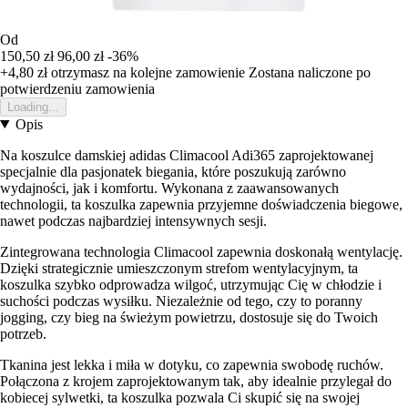
Od
150,50 zł
96,00 zł
-36%
+4,80 zł
otrzymasz na kolejne zamowienie
Zostana naliczone po
potwierdzeniu zamowienia
Loading...
Opis
Na koszulce damskiej adidas Climacool Adi365 zaprojektowanej
specjalnie dla pasjonatek biegania, które poszukują zarówno
wydajności, jak i komfortu. Wykonana z zaawansowanych
technologii, ta koszulka zapewnia przyjemne doświadczenia biegowe,
nawet podczas najbardziej intensywnych sesji.
Zintegrowana technologia Climacool zapewnia doskonałą wentylację.
Dzięki strategicznie umieszczonym strefom wentylacyjnym, ta
koszulka szybko odprowadza wilgoć, utrzymując Cię w chłodzie i
suchości podczas wysiłku. Niezależnie od tego, czy to poranny
jogging, czy bieg na świeżym powietrzu, dostosuje się do Twoich
potrzeb.
Tkanina jest lekka i miła w dotyku, co zapewnia swobodę ruchów.
Połączona z krojem zaprojektowanym tak, aby idealnie przylegał do
kobiecej sylwetki, ta koszulka pozwala Ci skupić się na swojej