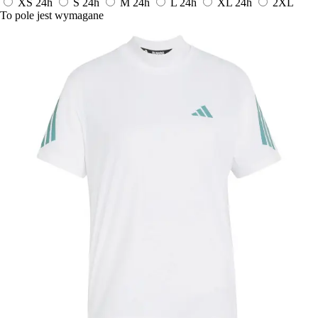
XS
24h
S
24h
M
24h
L
24h
XL
24h
2XL
To pole jest wymagane