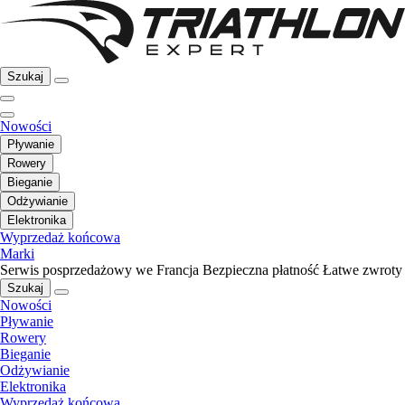
Szukaj
Nowości
Pływanie
Rowery
Bieganie
Odżywianie
Elektronika
Wyprzedaż końcowa
Marki
Serwis posprzedażowy we Francja
Bezpieczna płatność
Łatwe zwroty
Szukaj
Nowości
Pływanie
Rowery
Bieganie
Odżywianie
Elektronika
Wyprzedaż końcowa