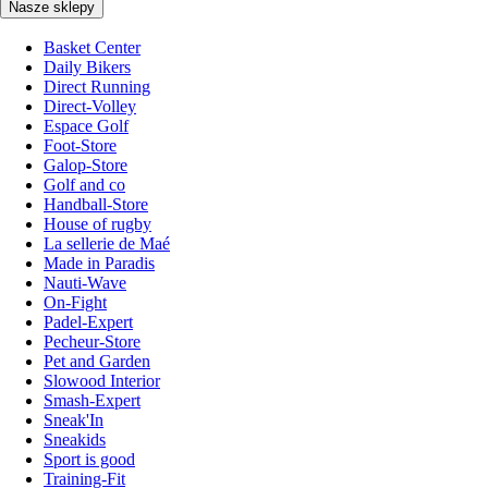
Nasze sklepy
Basket Center
Daily Bikers
Direct Running
Direct-Volley
Espace Golf
Foot-Store
Galop-Store
Golf and co
Handball-Store
House of rugby
La sellerie de Maé
Made in Paradis
Nauti-Wave
On-Fight
Padel-Expert
Pecheur-Store
Pet and Garden
Slowood Interior
Smash-Expert
Sneak'In
Sneakids
Sport is good
Training-Fit