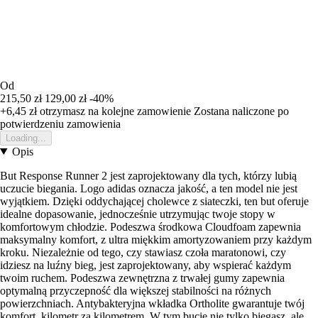
Od
215,50 zł
129,00 zł
-40%
+6,45 zł
otrzymasz na kolejne zamowienie
Zostana naliczone po
potwierdzeniu zamowienia
Loading...
Opis
But Response Runner 2 jest zaprojektowany dla tych, którzy lubią
uczucie biegania. Logo adidas oznacza jakość, a ten model nie jest
wyjątkiem. Dzięki oddychającej cholewce z siateczki, ten but oferuje
idealne dopasowanie, jednocześnie utrzymując twoje stopy w
komfortowym chłodzie. Podeszwa środkowa Cloudfoam zapewnia
maksymalny komfort, z ultra miękkim amortyzowaniem przy każdym
kroku. Niezależnie od tego, czy stawiasz czoła maratonowi, czy
idziesz na luźny bieg, jest zaprojektowany, aby wspierać każdym
twoim ruchem. Podeszwa zewnętrzna z trwałej gumy zapewnia
optymalną przyczepność dla większej stabilności na różnych
powierzchniach. Antybakteryjna wkładka Ortholite gwarantuje twój
komfort, kilometr za kilometrem. W tym bucie nie tylko biegasz, ale