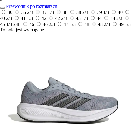
*
Przewodnik po rozmiarach
36
36 2/3
37 1/3
38
38 2/3
39 1/3
40
40 2/3
41 1/3
42
42 2/3
43 1/3
44
44 2/3
45 1/3
24h
46
46 2/3
47 1/3
48
48 2/3
49 1/3
To pole jest wymagane