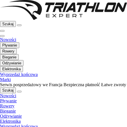
Szukaj
Nowości
Pływanie
Rowery
Bieganie
Odżywianie
Elektronika
Wyprzedaż końcowa
Marki
Serwis posprzedażowy we Francja
Bezpieczna płatność
Łatwe zwroty
Szukaj
Nowości
Pływanie
Rowery
Bieganie
Odżywianie
Elektronika
Wyprzedaż końcowa