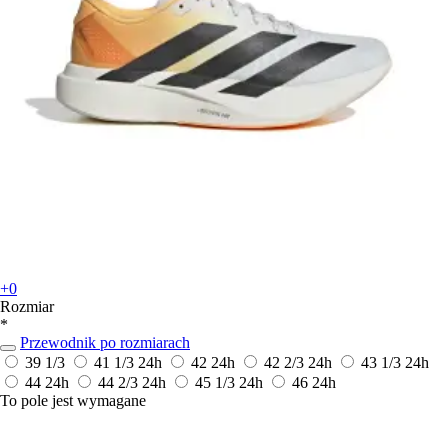
+0
Rozmiar
*
Przewodnik po rozmiarach
39 1/3
41 1/3
24h
42
24h
42 2/3
24h
43 1/3
24h
44
24h
44 2/3
24h
45 1/3
24h
46
24h
To pole jest wymagane