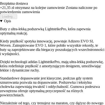
Bezpłatna dostawa
+21,35 zł
otrzymasz na kolejne zamowienie
Zostana naliczone po
potwierdzeniu zamowienia
Loading...
Opis
Buty z ultra-lekką podszewką LightstrikePro, która zapewnia
optymalną reakcję.
Kiedy prędkość spotyka innowację, powstaje Adizero EVO SL
Woven. Zainspirowane EVO 1, które pobiło wszystkie rekordy, te
buty są zaprojektowane dla biegaczy poszukujących wszechstronności
i wydajności.
Dzięki technologii adidas LightstrikePro, mają ultra-lekką podszewkę,
która redefiniuje prędkość z amortyzującym designem, umożliwiając
lekkie i dynamiczne ruchy.
Standardowe dopasowanie jest klasyczne, podczas gdy system
sznurowania pozwala na dopasowanie. Podszewka i tekstylna
cholewka zapewniają trwałość i oddychalność. Gumowa podeszwa
zewnętrzna oferuje optymalną przyczepność na różnych
powierzchniach.
Niezależnie od tego, czy trenujesz na maraton, czy dążysz do nowego