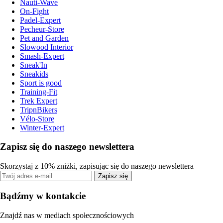
Nauti-Wave
On-Fight
Padel-Expert
Pecheur-Store
Pet and Garden
Slowood Interior
Smash-Expert
Sneak'In
Sneakids
Sport is good
Training-Fit
Trek Expert
TripnBikers
Vélo-Store
Winter-Expert
Zapisz się do naszego newslettera
Skorzystaj z 10% zniżki, zapisując się do naszego newslettera
Zapisz się
Bądźmy w kontakcie
Znajdź nas w mediach społecznościowych