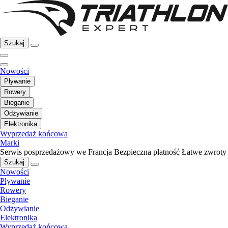
Szukaj
Nowości
Pływanie
Rowery
Bieganie
Odżywianie
Elektronika
Wyprzedaż końcowa
Marki
Serwis posprzedażowy we Francja
Bezpieczna płatność
Łatwe zwroty
Szukaj
Nowości
Pływanie
Rowery
Bieganie
Odżywianie
Elektronika
Wyprzedaż końcowa