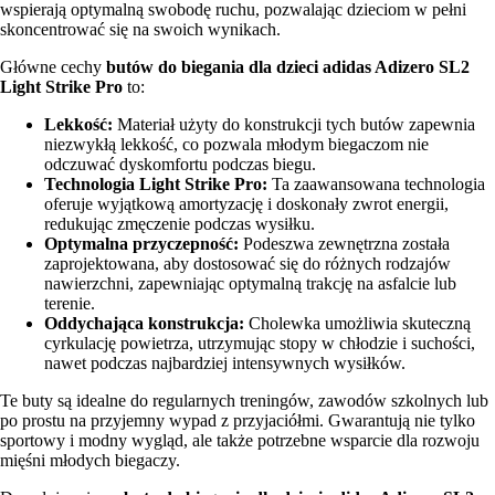
wspierają optymalną swobodę ruchu, pozwalając dzieciom w pełni
skoncentrować się na swoich wynikach.
Główne cechy
butów do biegania dla dzieci adidas Adizero SL2
Light Strike Pro
to:
Lekkość:
Materiał użyty do konstrukcji tych butów zapewnia
niezwykłą lekkość, co pozwala młodym biegaczom nie
odczuwać dyskomfortu podczas biegu.
Technologia Light Strike Pro:
Ta zaawansowana technologia
oferuje wyjątkową amortyzację i doskonały zwrot energii,
redukując zmęczenie podczas wysiłku.
Optymalna przyczepność:
Podeszwa zewnętrzna została
zaprojektowana, aby dostosować się do różnych rodzajów
nawierzchni, zapewniając optymalną trakcję na asfalcie lub
terenie.
Oddychająca konstrukcja:
Cholewka umożliwia skuteczną
cyrkulację powietrza, utrzymując stopy w chłodzie i suchości,
nawet podczas najbardziej intensywnych wysiłków.
Te buty są idealne do regularnych treningów, zawodów szkolnych lub
po prostu na przyjemny wypad z przyjaciółmi. Gwarantują nie tylko
sportowy i modny wygląd, ale także potrzebne wsparcie dla rozwoju
mięśni młodych biegaczy.