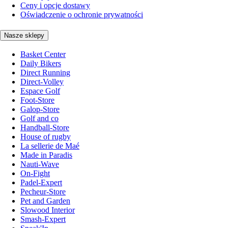
Ceny i opcje dostawy
Oświadczenie o ochronie prywatności
Nasze sklepy
Basket Center
Daily Bikers
Direct Running
Direct-Volley
Espace Golf
Foot-Store
Galop-Store
Golf and co
Handball-Store
House of rugby
La sellerie de Maé
Made in Paradis
Nauti-Wave
On-Fight
Padel-Expert
Pecheur-Store
Pet and Garden
Slowood Interior
Smash-Expert