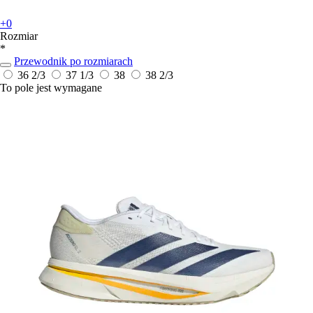
+0
Rozmiar
*
Przewodnik po rozmiarach
36 2/3
37 1/3
38
38 2/3
To pole jest wymagane