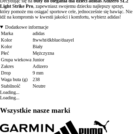
Decydując się na
buty do biegania dla dzieci adidas Adizero SL2
Light Strike Pro
, zapewniasz swojemu dziecku najlepszy sprzęt,
który pomoże mu osiągać sportowe cele, jednocześnie się bawiąc. Nie
idź na kompromis w kwestii jakości i komfortu, wybierz adidas!
Dodatkowe informacje
Marka
adidas
Kolor
ftwwht/dkblue/duayel
Kolor
Biały
Płeć
Mężczyzna
Grupa wiekowa
Junior
Zakres
Adizero
Drop
9 mm
Waga buta (g)
238
Stabilność
Neutre
Loading...
Loading...
Wszystkie nasze marki