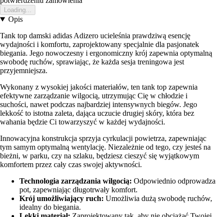
potwierdzeniu zamowienia
Loading...
Opis
Tank top damski adidas Adizero ucieleśnia prawdziwą esencję
wydajności i komfortu, zaprojektowany specjalnie dla pasjonatek
biegania. Jego nowoczesny i ergonomiczny krój zapewnia optymalną
swobodę ruchów, sprawiając, że każda sesja treningowa jest
przyjemniejsza.
Wykonany z wysokiej jakości materiałów, ten tank top zapewnia
efektywne zarządzanie wilgocią, utrzymując Cię w chłodzie i
suchości, nawet podczas najbardziej intensywnych biegów. Jego
lekkość to istotna zaleta, dająca uczucie drugiej skóry, która bez
wahania będzie Ci towarzyszyć w każdej wydajności.
Innowacyjna konstrukcja sprzyja cyrkulacji powietrza, zapewniając
tym samym optymalną wentylację. Niezależnie od tego, czy jesteś na
bieżni, w parku, czy na szlaku, będziesz cieszyć się wyjątkowym
komfortem przez cały czas swojej aktywności.
Technologia zarządzania wilgocią:
Odpowiednio odprowadza
pot, zapewniając długotrwały komfort.
Krój umożliwiający ruch:
Umożliwia dużą swobodę ruchów,
idealny do biegania.
Lekki materiał:
Zaprojektowany tak, aby nie obciążać Twojej