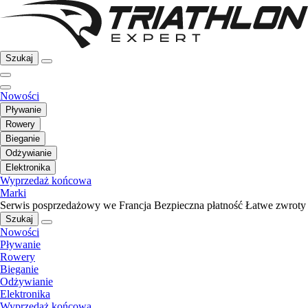
Szukaj
Nowości
Pływanie
Rowery
Bieganie
Odżywianie
Elektronika
Wyprzedaż końcowa
Marki
Serwis posprzedażowy we Francja
Bezpieczna płatność
Łatwe zwroty
Szukaj
Nowości
Pływanie
Rowery
Bieganie
Odżywianie
Elektronika
Wyprzedaż końcowa