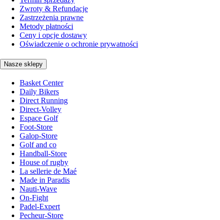
Zwroty & Refundacje
Zastrzeżenia prawne
Metody płatności
Ceny i opcje dostawy
Oświadczenie o ochronie prywatności
Nasze sklepy
Basket Center
Daily Bikers
Direct Running
Direct-Volley
Espace Golf
Foot-Store
Galop-Store
Golf and co
Handball-Store
House of rugby
La sellerie de Maé
Made in Paradis
Nauti-Wave
On-Fight
Padel-Expert
Pecheur-Store