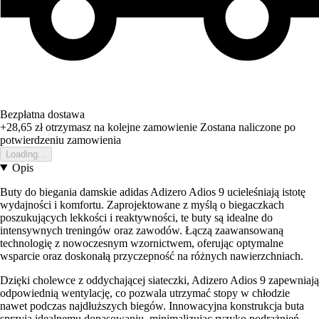
Bezpłatna dostawa
+28,65 zł
otrzymasz na kolejne zamowienie
Zostana naliczone po
potwierdzeniu zamowienia
Loading...
Opis
Buty do biegania damskie adidas Adizero Adios 9 ucieleśniają istotę
wydajności i komfortu. Zaprojektowane z myślą o biegaczkach
poszukujących lekkości i reaktywności, te buty są idealne do
intensywnych treningów oraz zawodów. Łączą zaawansowaną
technologię z nowoczesnym wzornictwem, oferując optymalne
wsparcie oraz doskonałą przyczepność na różnych nawierzchniach.
Dzięki cholewce z oddychającej siateczki, Adizero Adios 9 zapewniają
odpowiednią wentylację, co pozwala utrzymać stopy w chłodzie
nawet podczas najdłuższych biegów. Innowacyjna konstrukcja buta
sprzyja idealnemu dopasowaniu, minimalizując ryzyko podrażnień