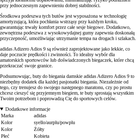
przy jednoczesnym zapewnieniu dobrej stabilności.
Środkowa podeszwa tych butów jest wyposażona w technologię
amortyzującą, która pochłania wstrząsy przy każdym kroku,
gwarantując trwały komfort przez całe sesje biegowe. Dodatkowo,
zewnętrzna podeszwa z wysokowydajnej gumy zapewnia doskonałą
przyczepność, umożliwiając utrzymanie tempa na drogach i szlakach.
adidas Adizero Adios 9 są również zaprojektowane jako lekkie, co
daje poczucie prędkości i zwinności. To idealny wybór dla
amatorskich sportowców lub doświadczonych biegaczek, które chcą
przekraczać swoje granice.
Podsumowując, buty do biegania damskie adidas Adizero Adios 9 to
niezbędny dodatek dla każdej pasjonatki biegania. Niezależnie od
tego, czy trenujesz do swojego następnego maratonu, czy po prostu
chcesz cieszyć się przyjemnym biegiem, te buty sprostają wszystkim
Twoim potrzebom i poprowadzą Cię do sportowych celów.
Dodatkowe informacje
Marka
adidas
Kolor
syello/aurplu/powplu
Kolor
Żółty
Płeć
Kobieta