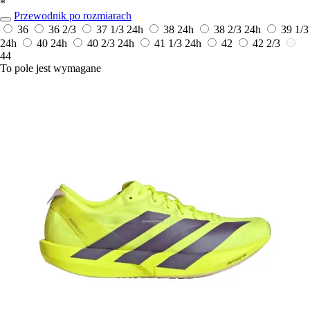
*
Przewodnik po rozmiarach
36
36 2/3
37 1/3
24h
38
24h
38 2/3
24h
39 1/3
24h
40
24h
40 2/3
24h
41 1/3
24h
42
42 2/3
44
To pole jest wymagane