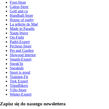
Foot-Store
Galop-Store
Golf and co
Handball-Store
House of rugby
La sellerie de Maé
Made in Paradis
Nauti-Wave
On-Fight
Padel-Expert
Pecheur-Store
Pet and Garden
Slowood Interior
Smash-Expert
Sneak'In
Sneakids
Sport is good
Training-Fit
Trek Expert
TripnBikers
Vélo-Store
Winter-Expert
Zapisz się do naszego newslettera