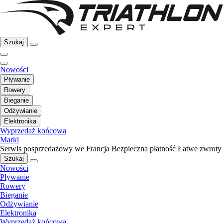
Szukaj
Nowości
Pływanie
Rowery
Bieganie
Odżywianie
Elektronika
Wyprzedaż końcowa
Marki
Serwis posprzedażowy we Francja
Bezpieczna płatność
Łatwe zwroty
Szukaj
Nowości
Pływanie
Rowery
Bieganie
Odżywianie
Elektronika
Wyprzedaż końcowa