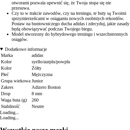
otworami pozwala upewnić się, że Twoja stopa się nie
przesuwa.
Czy to w trakcie zawodów, czy na treningu, te buty są Twoimi
sprzymierzeńcami w osiąganiu nowych osobistych rekordów.
Postaw na buntowniczego ducha adidas i zdecyduj, jakie zasady
będą obowiązywać podczas Twojego biegu.
Model stworzony do hybrydowego treningu i wszechstronnych
osiągów.
Dodatkowe informacje
Marka
adidas
Kolor
syello/aurplu/powplu
Kolor
Żółty
Płeć
Mężczyzna
Grupa wiekowa
Junior
Zakres
Adizero Boston
Drop
8 mm
Waga buta (g)
260
Stabilność
Neutre
Loading...
Loading...
Wszystkie nasze marki