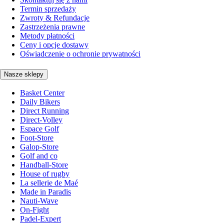
Termin sprzedaży
Zwroty & Refundacje
Zastrzeżenia prawne
Metody płatności
Ceny i opcje dostawy
Oświadczenie o ochronie prywatności
Nasze sklepy
Basket Center
Daily Bikers
Direct Running
Direct-Volley
Espace Golf
Foot-Store
Galop-Store
Golf and co
Handball-Store
House of rugby
La sellerie de Maé
Made in Paradis
Nauti-Wave
On-Fight
Padel-Expert