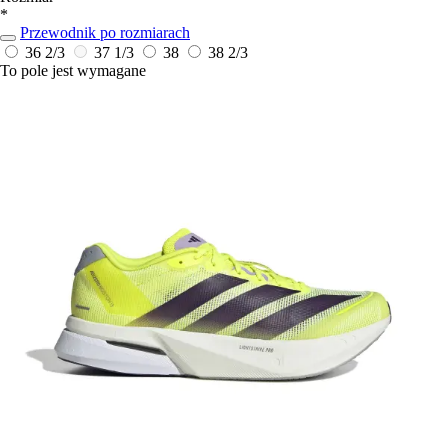
*
Przewodnik po rozmiarach
36 2/3
37 1/3
38
38 2/3
To pole jest wymagane