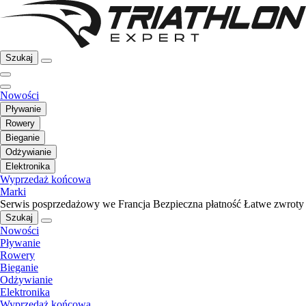
Szukaj
Nowości
Pływanie
Rowery
Bieganie
Odżywianie
Elektronika
Wyprzedaż końcowa
Marki
Serwis posprzedażowy we Francja
Bezpieczna płatność
Łatwe zwroty
Szukaj
Nowości
Pływanie
Rowery
Bieganie
Odżywianie
Elektronika
Wyprzedaż końcowa