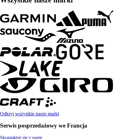
Odkryj wszystkie nasze marki
Serwis posprzedażowy we Francja
Skontaktuj się z nami