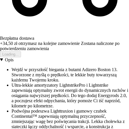
Bezpłatna dostawa
+34,50 zł
otrzymasz na kolejne zamowienie
Zostana naliczone po
potwierdzeniu zamowienia
Loading...
Opis
Wejdź w przyszłość biegania z butami Adizero Boston 13.
Stworzone z myślą o prędkości, te lekkie buty towarzyszą
każdemu Twojemu kroku.
Ultra-lekkie amortyzatory LightstrikePro i Lightstrike
zapewniają optymalny zwrot energii do dynamicznych ruchów i
osiągania najwyższej prędkości. Do tego dodaj Energyrods 2.0,
a poczujesz efekt odpychania, który pomoże Ci iść naprzód,
kilometr po kilometrze.
Podwójna podeszwa Lighttraxion i gumowy czubek
Continental™ zapewniają optymalną przyczepność,
zmniejszając wagę bez poświęcania trakcji. Lekka cholewka z
siateczki łączy oddychalność i wsparcie, a konstrukcja z