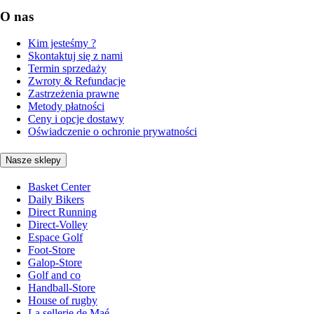
O nas
Kim jesteśmy ?
Skontaktuj się z nami
Termin sprzedaży
Zwroty & Refundacje
Zastrzeżenia prawne
Metody płatności
Ceny i opcje dostawy
Oświadczenie o ochronie prywatności
Nasze sklepy
Basket Center
Daily Bikers
Direct Running
Direct-Volley
Espace Golf
Foot-Store
Galop-Store
Golf and co
Handball-Store
House of rugby
La sellerie de Maé