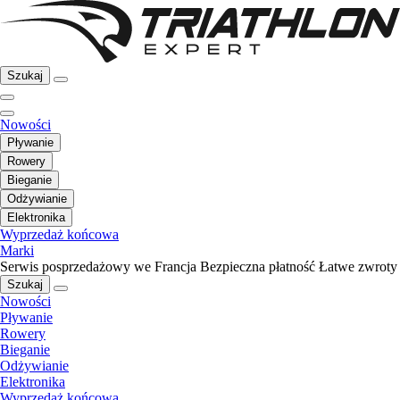
Szukaj
Nowości
Pływanie
Rowery
Bieganie
Odżywianie
Elektronika
Wyprzedaż końcowa
Marki
Serwis posprzedażowy we Francja
Bezpieczna płatność
Łatwe zwroty
Szukaj
Nowości
Pływanie
Rowery
Bieganie
Odżywianie
Elektronika
Wyprzedaż końcowa