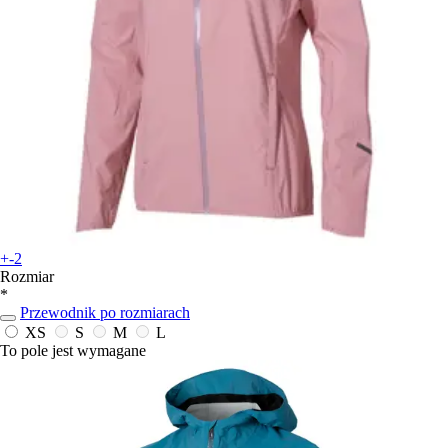
+-2
Rozmiar
*
Przewodnik po rozmiarach
XS
S
M
L
To pole jest wymagane