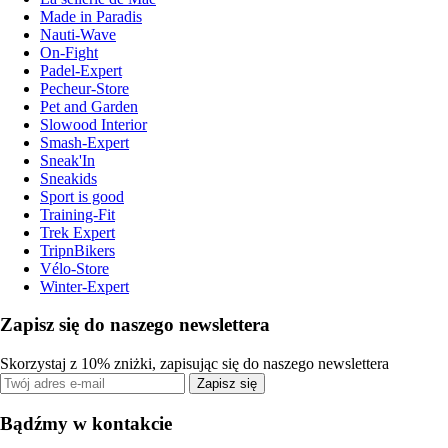
Made in Paradis
Nauti-Wave
On-Fight
Padel-Expert
Pecheur-Store
Pet and Garden
Slowood Interior
Smash-Expert
Sneak'In
Sneakids
Sport is good
Training-Fit
Trek Expert
TripnBikers
Vélo-Store
Winter-Expert
Zapisz się do naszego newslettera
Skorzystaj z 10% zniżki, zapisując się do naszego newslettera
Zapisz się
Bądźmy w kontakcie