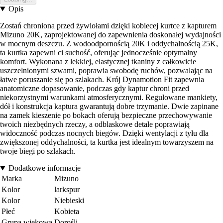
Opis
Zostań chroniona przed żywiołami dzięki kobiecej kurtce z kapturem
Mizuno 20K, zaprojektowanej do zapewnienia doskonałej wydajności
w mocnym deszczu. Z wodoodpornością 20K i oddychalnością 25K,
ta kurtka zapewni ci suchość, oferując jednocześnie optymalny
komfort. Wykonana z lekkiej, elastycznej tkaniny z całkowicie
uszczelnionymi szwami, poprawia swobodę ruchów, pozwalając na
łatwe poruszanie się po szlakach. Krój Dynamotion Fit zapewnia
anatomiczne dopasowanie, podczas gdy kaptur chroni przed
niekorzystnymi warunkami atmosferycznymi. Regulowane mankiety,
dół i konstrukcja kaptura gwarantują dobre trzymanie. Dwie zapinane
na zamek kieszenie po bokach oferują bezpieczne przechowywanie
twoich niezbędnych rzeczy, a odblaskowe detale poprawiają
widoczność podczas nocnych biegów. Dzięki wentylacji z tyłu dla
zwiększonej oddychalności, ta kurtka jest idealnym towarzyszem na
twoje biegi po szlakach.
Dodatkowe informacje
Marka
Mizuno
Kolor
larkspur
Kolor
Niebieski
Płeć
Kobieta
Grupa wiekowa
Dorośli