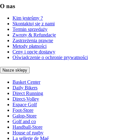
O nas
Kim jesteśmy ?
Skontaktuj się z nami
Termin sprzedaży
Zwroty & Refundacje
Zastrzeżenia prawne
Metody płatności
Ceny i opcje dostawy
Oświadczenie o ochronie prywatności
Nasze sklepy
Basket Center
Daily Bikers
Direct Running
Direct-Volley
Espace Golf
Foot-Store
Galop-Store
Golf and co
Handball-Store
House of rugby
La sellerie de Maé