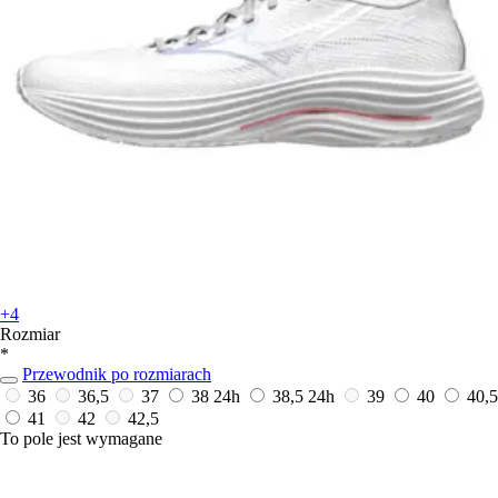
+4
Rozmiar
*
Przewodnik po rozmiarach
36
36,5
37
38
24h
38,5
24h
39
40
40,5
41
42
42,5
To pole jest wymagane