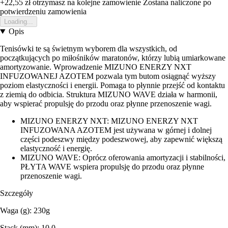
+22,55 zł
otrzymasz na kolejne zamowienie
Zostana naliczone po
potwierdzeniu zamowienia
Loading...
Opis
Tenisówki te są świetnym wyborem dla wszystkich, od
początkujących po miłośników maratonów, którzy lubią umiarkowane
amortyzowanie. Wprowadzenie MIZUNO ENERZY NXT
INFUZOWANEJ AZOTEM pozwala tym butom osiągnąć wyższy
poziom elastyczności i energii. Pomaga to płynnie przejść od kontaktu
z ziemią do odbicia. Struktura MIZUNO WAVE działa w harmonii,
aby wspierać propulsję do przodu oraz płynne przenoszenie wagi.
MIZUNO ENERZY NXT: MIZUNO ENERZY NXT
INFUZOWANA AZOTEM jest używana w górnej i dolnej
części podeszwy między podeszwowej, aby zapewnić większą
elastyczność i energię.
MIZUNO WAVE: Oprócz oferowania amortyzacji i stabilności,
PŁYTA WAVE wspiera propulsję do przodu oraz płynne
przenoszenie wagi.
Szczegóły
Waga (g): 230g
Stack (mm): 10.0