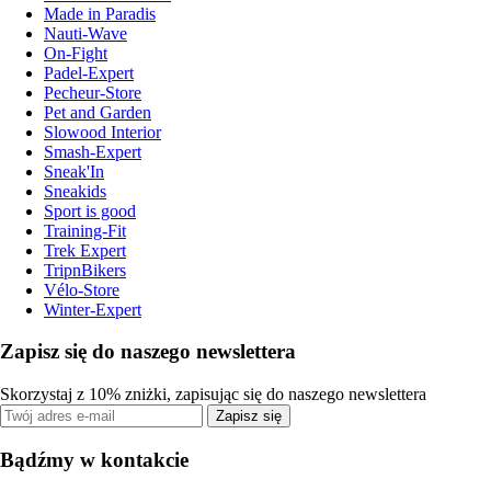
Made in Paradis
Nauti-Wave
On-Fight
Padel-Expert
Pecheur-Store
Pet and Garden
Slowood Interior
Smash-Expert
Sneak'In
Sneakids
Sport is good
Training-Fit
Trek Expert
TripnBikers
Vélo-Store
Winter-Expert
Zapisz się do naszego newslettera
Skorzystaj z 10% zniżki, zapisując się do naszego newslettera
Zapisz się
Bądźmy w kontakcie