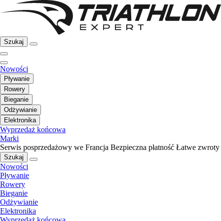
Szukaj
Nowości
Pływanie
Rowery
Bieganie
Odżywianie
Elektronika
Wyprzedaż końcowa
Marki
Serwis posprzedażowy we Francja
Bezpieczna płatność
Łatwe zwroty
Szukaj
Nowości
Pływanie
Rowery
Bieganie
Odżywianie
Elektronika
Wyprzedaż końcowa