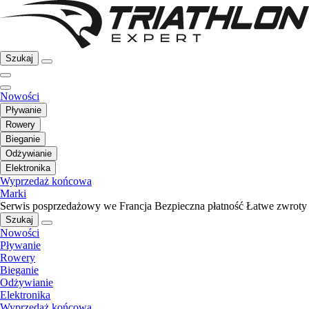
Szukaj
Nowości
Pływanie
Rowery
Bieganie
Odżywianie
Elektronika
Wyprzedaż końcowa
Marki
Serwis posprzedażowy we Francja
Bezpieczna płatność
Łatwe zwroty
Szukaj
Nowości
Pływanie
Rowery
Bieganie
Odżywianie
Elektronika
Wyprzedaż końcowa