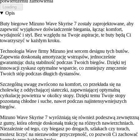
potwierdzeniu zamowienia
Loading...
Opis
Buty biegowe Mizuno Wave Skyrise 7 zostały zaprojektowane, aby
zapewnić wyjątkowe doświadczenie biegania, łącząc komfort,
wydajność i styl. Bez względu na Twoje aspiracje, te buty będą Ci
towarzyszyć w każdym kroku.
Technologia Wave firmy Mizuno jest sercem designu tych butów.
Zapewnia doskonałą amortyzację wstrząsów, jednocześnie
gwarantując dużą stabilność podczas Twoich biegów. Dzięki tej
innowacji zyskasz optymalne wsparcie, co zmniejszy zmęczenie
Twoich stóp podczas długich dystansów.
Szczególną uwagę zwrócono na komfort, co przekłada się na
cholewkę z oddychającej siateczki, zapewniającej optymalną
cyrkulację powietrza w okolicy stopy. Dzięki temu Twoje stopy
pozostaną chłodne i suche, nawet podczas najintensywniejszych
biegów.
Mizuno Wave Skyrise 7 wyróżniają się również podeszwą zewnętrzną
z gumy, która oferuje doskonałą trakcję na różnych nawierzchniach.
Niezależnie od tego, czy biegasz po drogach, szlakach czy torach,
możesz liczyć na niezawodne przyczepność, co pozwoli Ci zachować
kontrolę przy każdym kroku.