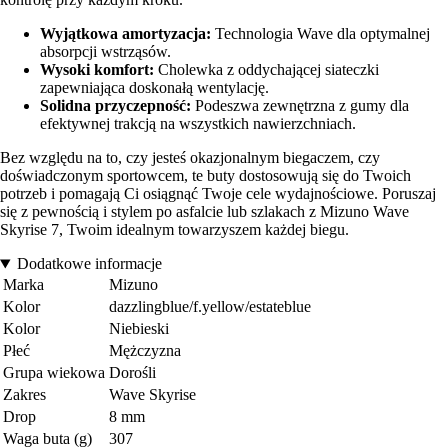
Wyjątkowa amortyzacja:
Technologia Wave dla optymalnej
absorpcji wstrząsów.
Wysoki komfort:
Cholewka z oddychającej siateczki
zapewniająca doskonałą wentylację.
Solidna przyczepność:
Podeszwa zewnętrzna z gumy dla
efektywnej trakcją na wszystkich nawierzchniach.
Bez względu na to, czy jesteś okazjonalnym biegaczem, czy
doświadczonym sportowcem, te buty dostosowują się do Twoich
potrzeb i pomagają Ci osiągnąć Twoje cele wydajnościowe. Poruszaj
się z pewnością i stylem po asfalcie lub szlakach z Mizuno Wave
Skyrise 7, Twoim idealnym towarzyszem każdej biegu.
Dodatkowe informacje
Marka
Mizuno
Kolor
dazzlingblue/f.yellow/estateblue
Kolor
Niebieski
Płeć
Mężczyzna
Grupa wiekowa
Dorośli
Zakres
Wave Skyrise
Drop
8 mm
Waga buta (g)
307