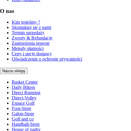
O nas
Kim jesteśmy ?
Skontaktuj się z nami
Termin sprzedaży
Zwroty & Refundacje
Zastrzeżenia prawne
Metody płatności
Ceny i opcje dostawy
Oświadczenie o ochronie prywatności
Nasze sklepy
Basket Center
Daily Bikers
Direct Running
Direct-Volley
Espace Golf
Foot-Store
Galop-Store
Golf and co
Handball-Store
House of rugby