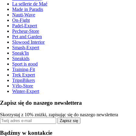
La sellerie de Maé
Made in Paradis
Nauti-Wave
On-Fight
Padel-Expert
Pecheur-Store
Pet and Garden
Slowood Interior
Smash-Expert
Sneak'In
Sneakids
Sport is good
Training-Fit
Trek Expert
TripnBikers
Vélo-Store
Winter-Expert
Zapisz się do naszego newslettera
Skorzystaj z 10% zniżki, zapisując się do naszego newslettera
Zapisz się
Bądźmy w kontakcie