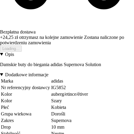
Bezpłatna dostawa
+24,25 zł
otrzymasz na kolejne zamowienie
Zostana naliczone po
potwierdzeniu zamowienia
Loading...
Opis
Damskie buty do biegania adidas Supernova Solution
Dodatkowe informacje
Marka
adidas
Nr referencyjny dostawcy
IG5852
Kolor
auberg/etince/étiver
Kolor
Szary
Płeć
Kobieta
Grupa wiekowa
Dorośli
Zakres
Supernova
Drop
10 mm
Stabilność
Neutre