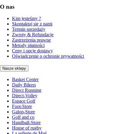
O nas
Kim jesteśmy ?
Skontaktuj się z nami
Termin sprzedaży
Zwroty & Refundacje
Zastrzeżenia prawne
Metody płatności
Ceny i opcje dostawy
Oświadczenie o ochronie prywatności
Nasze sklepy
Basket Center
Daily Bikers
Direct Running
Direct-Volley
Espace Golf
Foot-Store
Galop-Store
Golf and co
Handball-Store
House of rugby
La sellerie de Maé