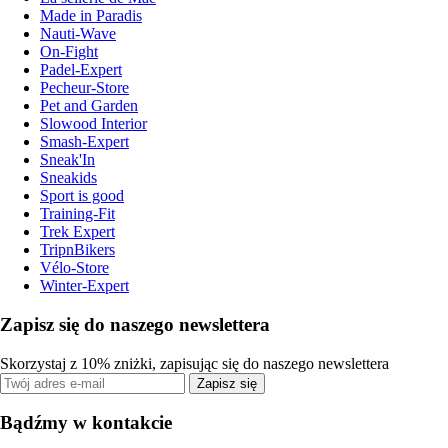
Made in Paradis
Nauti-Wave
On-Fight
Padel-Expert
Pecheur-Store
Pet and Garden
Slowood Interior
Smash-Expert
Sneak'In
Sneakids
Sport is good
Training-Fit
Trek Expert
TripnBikers
Vélo-Store
Winter-Expert
Zapisz się do naszego newslettera
Skorzystaj z 10% zniżki, zapisując się do naszego newslettera
Zapisz się
Bądźmy w kontakcie