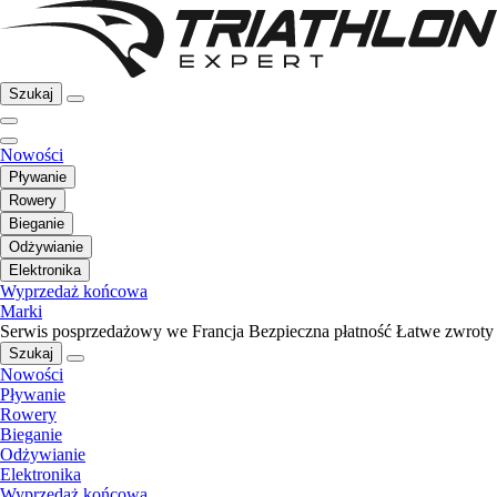
Szukaj
Nowości
Pływanie
Rowery
Bieganie
Odżywianie
Elektronika
Wyprzedaż końcowa
Marki
Serwis posprzedażowy we Francja
Bezpieczna płatność
Łatwe zwroty
Szukaj
Nowości
Pływanie
Rowery
Bieganie
Odżywianie
Elektronika
Wyprzedaż końcowa