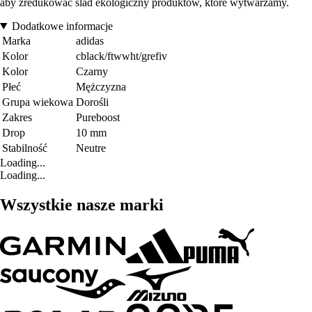
aby zredukować ślad ekologiczny produktów, które wytwarzamy.
Dodatkowe informacje
Marka
adidas
Kolor
cblack/ftwwht/grefiv
Kolor
Czarny
Płeć
Mężczyzna
Grupa wiekowa
Dorośli
Zakres
Pureboost
Drop
10 mm
Stabilność
Neutre
Loading...
Loading...
Wszystkie nasze marki