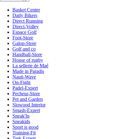
Basket Center
Daily Bikers
Direct Running
Direct-Volley
Espace Golf
Foot-Store
Galop-Store
Golf and co
Handball-Store
House of rugby
La sellerie de Maé
Made in Paradis
Nauti-Wave
On-Fight
Padel-Expert
Pecheur-Store
Pet and Garden
Slowood Interior
Smash-Expert
Sneak'In
Sneakids
Sport is good
Training-Fit
Trek Expert