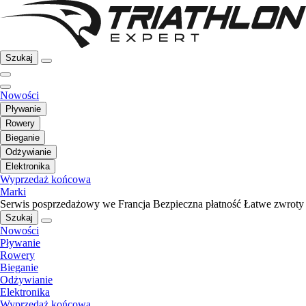
Szukaj
Nowości
Pływanie
Rowery
Bieganie
Odżywianie
Elektronika
Wyprzedaż końcowa
Marki
Serwis posprzedażowy we Francja
Bezpieczna płatność
Łatwe zwroty
Szukaj
Nowości
Pływanie
Rowery
Bieganie
Odżywianie
Elektronika
Wyprzedaż końcowa