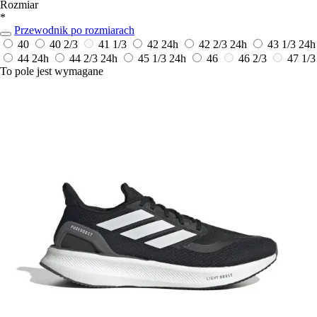
Rozmiar
*
Przewodnik po rozmiarach
40
40 2/3
41 1/3
42
24h
42 2/3
24h
43 1/3
24h
44
24h
44 2/3
24h
45 1/3
24h
46
46 2/3
47 1/3
To pole jest wymagane