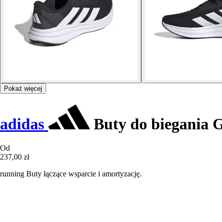
Pokaż więcej
adidas
Buty do biegania G
Od
237,00 zł
running Buty łączące wsparcie i amortyzację.