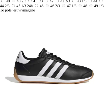
40
40 2/3
41 1/3
42
42 2/3
43 1/3
44
44 2/3
45 1/3
24h
46
46 2/3
47 1/3
48
49 1/3
To pole jest wymagane