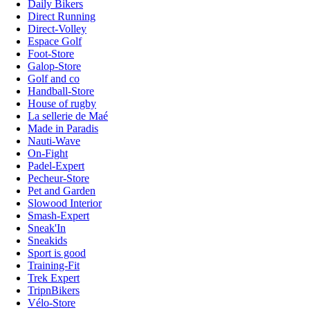
Daily Bikers
Direct Running
Direct-Volley
Espace Golf
Foot-Store
Galop-Store
Golf and co
Handball-Store
House of rugby
La sellerie de Maé
Made in Paradis
Nauti-Wave
On-Fight
Padel-Expert
Pecheur-Store
Pet and Garden
Slowood Interior
Smash-Expert
Sneak'In
Sneakids
Sport is good
Training-Fit
Trek Expert
TripnBikers
Vélo-Store