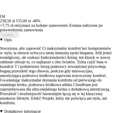
Od
258,50 zł
155,00 zł
-40%
+7,75 zł
otrzymasz na kolejne zamowienie
Zostana naliczone po
potwierdzeniu zamowienia
Loading...
Opis
Stworzona, aby zapewnić Ci maksymalny komfort bez kompromisów
w stylu, ta obuwie uchwyca istotę minionej epoki biegania. Jeśli jesteś
nostalgiczny, ale szukasz funkcjonalności dzisiaj, ten klasyk w nowej
odsłonie oferuje to, co najlepsze z obu światów. Tylna część buta w
kształcie T i podniesiony brzeg podeszwy zewnętrznej przywołują
bogatą przeszłość tego obuwia, podczas gdy innowacyjna,
amortyzująca podeszwa środkowa zapewnia nowoczesny komfort.
Gwarantując maksymalne doznania komfortu od pierwszego do
ostatniego kroku, podeszwa środkowa adidas Cloudfoam jest
zaprojektowana dla ultra-miękkiego kroku z dodatkową amortyzacją.
Przeszłość i teraźniejszość harmonijnie łączą się w tej klasycznej
sneakerze lifestyle. Efekt? Projekt, który nie poświęca ani stylu, ani
komfortu.
Dodatkowe informacje