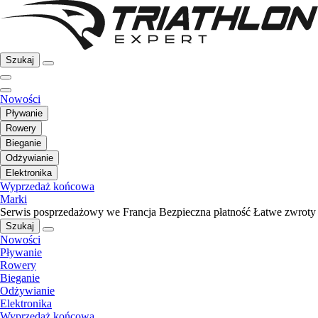
Szukaj
Nowości
Pływanie
Rowery
Bieganie
Odżywianie
Elektronika
Wyprzedaż końcowa
Marki
Serwis posprzedażowy we Francja
Bezpieczna płatność
Łatwe zwroty
Szukaj
Nowości
Pływanie
Rowery
Bieganie
Odżywianie
Elektronika
Wyprzedaż końcowa