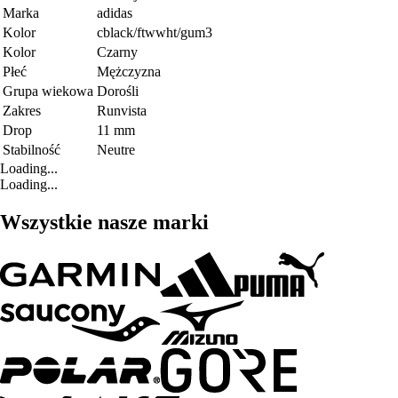
Marka
adidas
Kolor
cblack/ftwwht/gum3
Kolor
Czarny
Płeć
Mężczyzna
Grupa wiekowa
Dorośli
Zakres
Runvista
Drop
11 mm
Stabilność
Neutre
Loading...
Loading...
Wszystkie nasze marki