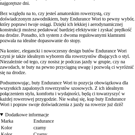
najgorętsze dni.
Bez względu na to, czy jesteś amatorskim rowerzystą, czy
doświadczonym zawodnikiem, buty Endurance Wori to pewny wybór,
który poprawi twoje osiągi. Dzięki ich lekkiej i aerodynamicznej
konstrukcji możesz pedałować bardziej efektywnie i zyskać prędkość
na drodze. Ponadto, ich system z dwoma regulowanymi klamrami
pozwala na idealne dopasowanie do stopy.
Na koniec, elegancki i nowoczesny design butów Endurance Wori
czyni je także idealnym wyborem dla rowerzystów dbających o styl.
Niezależnie od tego, czy nosisz je podczas jazdy w grupie, czy na
zawodach, te buty na pewno przyciągną uwagę i pozwolą ci wyróżnić
się na drodze.
Podsumowując, buty Endurance Wori to pozycja obowiązkowa dla
wszystkich zapalonych rowerzystów szosowych. Z ich idealnym
połączeniem stylu, komfortu i wydajności, będą ci towarzyszyć w
każdej rowerowej przygodzie. Nie wahaj się, kup buty Endurance
Wori i popraw swoje doświadczenia z jazdy na rowerze już dziś!
Dodatkowe informacje
Marka
Endurance
Kolor
czarny
Kolor
Czarny