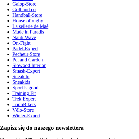
Galop-Store
Golf and co
Handball-Store
House of rugby
La sellerie de Maé
Made in Paradis
Nauti-Wave
On-Fight
Padel-Expert
Pecheur-Store
Pet and Garden
Slowood Interior
Smash-Expert
Sneak'In
Sneakids
Sport is good
Training-Fit
Trek Expert
TripnBikers
Vélo-Store
Winter-Expert
Zapisz się do naszego newslettera