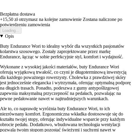
Bezpłatna dostawa
+15,50 zł
otrzymasz na kolejne zamowienie
Zostana naliczone po
potwierdzeniu zamowienia
Loading...
Opis
Buty Endurance Wori to idealny wybór dla wszystkich pasjonatów
kolarstwa szosowego. Zostały zaprojektowane przez markę
Endurance, łącząc w sobie perfekcyjnie styl, komfort i wydajność.
Wykonane z wysokiej jakości materiałów, buty Endurance Wori
oferują wyjątkową trwałość, co czyni je długoterminową inwestycją
dla każdego poważnego rowerzysty. Cholewka z prawdziwej skóry
jest jednocześnie elegancka i wytrzymała, oferując optymalną podporę
na długich trasach. Ponadto, podeszwa z gumy antypoślizgowej
zapewnia maksymalną przyczepność na pedałach, pozwalając na
pewne pedałowanie nawet w najtrudniejszych warunkach.
Ale to, co naprawdę wyróżnia buty Endurance Wori, to ich
niezrównany komfort. Ergonomiczna wkładka dostosowuje się do
kształtu twojej stopy, oferując indywidualne wsparcie przy każdym
obrocie pedału. Dodatkowo, wbudowana technologia wentylacji
pozwala twoim stopom pozostać świeżymi i suchymi nawet w