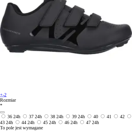
+-2
Rozmiar
*
36
24h
37
24h
38
24h
39
24h
40
41
42
43
24h
44
24h
45
24h
46
24h
47
24h
To pole jest wymagane