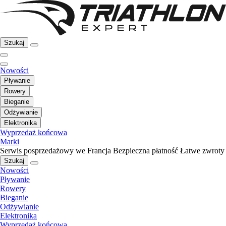
Szukaj
Nowości
Pływanie
Rowery
Bieganie
Odżywianie
Elektronika
Wyprzedaż końcowa
Marki
Serwis posprzedażowy we Francja
Bezpieczna płatność
Łatwe zwroty
Szukaj
Nowości
Pływanie
Rowery
Bieganie
Odżywianie
Elektronika
Wyprzedaż końcowa