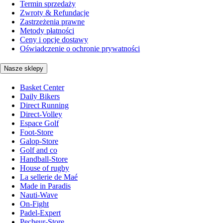
Termin sprzedaży
Zwroty & Refundacje
Zastrzeżenia prawne
Metody płatności
Ceny i opcje dostawy
Oświadczenie o ochronie prywatności
Nasze sklepy
Basket Center
Daily Bikers
Direct Running
Direct-Volley
Espace Golf
Foot-Store
Galop-Store
Golf and co
Handball-Store
House of rugby
La sellerie de Maé
Made in Paradis
Nauti-Wave
On-Fight
Padel-Expert
Pecheur-Store