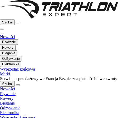
Szukaj
Nowości
Pływanie
Rowery
Bieganie
Odżywianie
Elektronika
Wyprzedaż końcowa
Marki
Serwis posprzedażowy we Francja
Bezpieczna płatność
Łatwe zwroty
Szukaj
Nowości
Pływanie
Rowery
Bieganie
Odżywianie
Elektronika
Wyprzedaż końcowa