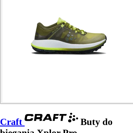
Craft
Buty do
biegania Xplor Pro