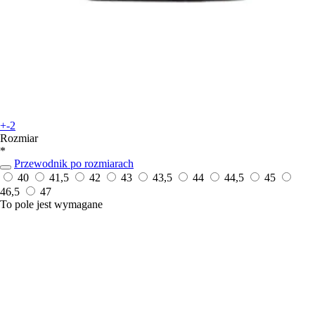
+-2
Rozmiar
*
Przewodnik po rozmiarach
40
41,5
42
43
43,5
44
44,5
45
46,5
47
To pole jest wymagane