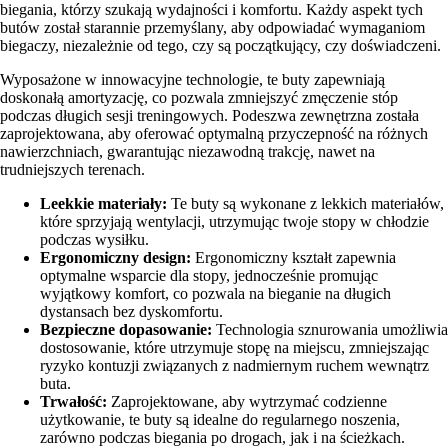
biegania, którzy szukają wydajności i komfortu. Każdy aspekt tych
butów został starannie przemyślany, aby odpowiadać wymaganiom
biegaczy, niezależnie od tego, czy są początkujący, czy doświadczeni.
Wyposażone w innowacyjne technologie, te buty zapewniają
doskonałą amortyzację, co pozwala zmniejszyć zmęczenie stóp
podczas długich sesji treningowych. Podeszwa zewnętrzna została
zaprojektowana, aby oferować optymalną przyczepność na różnych
nawierzchniach, gwarantując niezawodną trakcję, nawet na
trudniejszych terenach.
Leekkie materiały:
Te buty są wykonane z lekkich materiałów,
które sprzyjają wentylacji, utrzymując twoje stopy w chłodzie
podczas wysiłku.
Ergonomiczny design:
Ergonomiczny kształt zapewnia
optymalne wsparcie dla stopy, jednocześnie promując
wyjątkowy komfort, co pozwala na bieganie na długich
dystansach bez dyskomfortu.
Bezpieczne dopasowanie:
Technologia sznurowania umożliwia
dostosowanie, które utrzymuje stopę na miejscu, zmniejszając
ryzyko kontuzji związanych z nadmiernym ruchem wewnątrz
buta.
Trwałość:
Zaprojektowane, aby wytrzymać codzienne
użytkowanie, te buty są idealne do regularnego noszenia,
zarówno podczas biegania po drogach, jak i na ścieżkach.