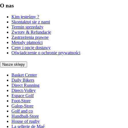
O nas
Kim jesteśmy ?
Skontaktuj się z nami
Termin sprzedaży
Zwroty & Refundacje
Zastrzeżenia prawne
Metody płatności
Ceny i opcje dostawy
Oświadczenie o ochronie prywatności
Nasze sklepy
Basket Center
Daily Bikers
Direct Running
Direct-Volley
Espace Golf
Foot-Store
Galop-Store
Golf and co
Handball-Store
House of rugby
La sellerie de Maé