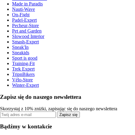
Made in Paradis
Nauti-Wave
On-Fight
Padel-Expert
Pecheur-Store
Pet and Garden
Slowood Interior
Smash-Expert
Sneak'In
Sneakids
Sport is good
Training-Fit
Trek Expert
TripnBikers
Vélo-Store
Winter-Expert
Zapisz się do naszego newslettera
Skorzystaj z 10% zniżki, zapisując się do naszego newslettera
Zapisz się
Bądźmy w kontakcie