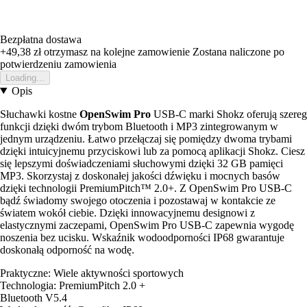
Bezpłatna dostawa
+49,38 zł
otrzymasz na kolejne zamowienie
Zostana naliczone po
potwierdzeniu zamowienia
Loading...
Opis
Słuchawki kostne
OpenSwim Pro
USB-C marki Shokz oferują szereg
funkcji dzięki dwóm trybom Bluetooth i MP3 zintegrowanym w
jednym urządzeniu. Łatwo przełączaj się pomiędzy dwoma trybami
dzięki intuicyjnemu przyciskowi lub za pomocą aplikacji Shokz. Ciesz
się lepszymi doświadczeniami słuchowymi dzięki 32 GB pamięci
MP3. Skorzystaj z doskonałej jakości dźwięku i mocnych basów
dzięki technologii PremiumPitch™ 2.0+. Z OpenSwim Pro USB-C
bądź świadomy swojego otoczenia i pozostawaj w kontakcie ze
światem wokół ciebie. Dzięki innowacyjnemu designowi z
elastycznymi zaczepami, OpenSwim Pro USB-C zapewnia wygodę
noszenia bez ucisku. Wskaźnik wodoodporności IP68 gwarantuje
doskonałą odporność na wodę.
Praktyczne: Wiele aktywności sportowych
Technologia: PremiumPitch 2.0 +
Bluetooth V5.4