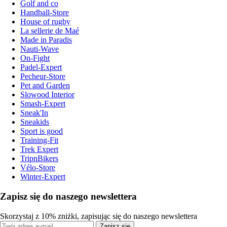
Golf and co
Handball-Store
House of rugby
La sellerie de Maé
Made in Paradis
Nauti-Wave
On-Fight
Padel-Expert
Pecheur-Store
Pet and Garden
Slowood Interior
Smash-Expert
Sneak'In
Sneakids
Sport is good
Training-Fit
Trek Expert
TripnBikers
Vélo-Store
Winter-Expert
Zapisz się do naszego newslettera
Skorzystaj z 10% zniżki, zapisując się do naszego newslettera
Zapisz się