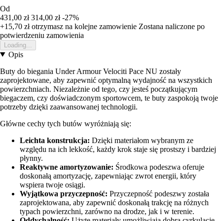
Od
431,00 zł
314,00 zł
-27%
+15,70 zł
otrzymasz na kolejne zamowienie
Zostana naliczone po
potwierdzeniu zamowienia
Loading...
Opis
Buty do biegania Under Armour Velociti Pace NU zostały
zaprojektowane, aby zapewnić optymalną wydajność na wszystkich
powierzchniach. Niezależnie od tego, czy jesteś początkującym
biegaczem, czy doświadczonym sportowcem, te buty zaspokoją twoje
potrzeby dzięki zaawansowanej technologii.
Główne cechy tych butów wyróżniają się:
Leichta konstrukcja:
Dzięki materiałom wybranym ze
względu na ich lekkość, każdy krok staje się prostszy i bardziej
płynny.
Reaktywne amortyzowanie:
Środkowa podeszwa oferuje
doskonałą amortyzację, zapewniając zwrot energii, który
wspiera twoje osiągi.
Wyjątkowa przyczepność:
Przyczepność podeszwy została
zaprojektowana, aby zapewnić doskonałą trakcję na różnych
typach powierzchni, zarówno na drodze, jak i w terenie.
Oddychalność:
Użyte materiały umożliwiają dobrą cyrkulację