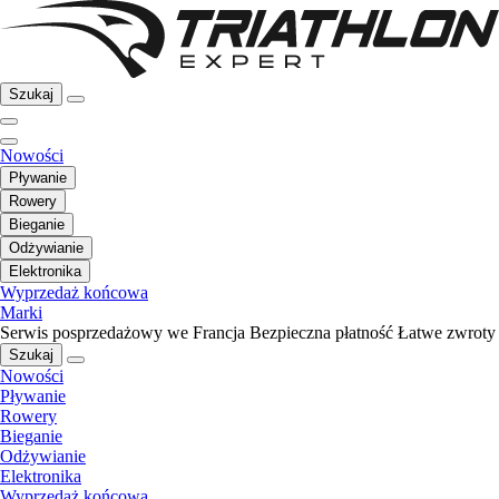
Szukaj
Nowości
Pływanie
Rowery
Bieganie
Odżywianie
Elektronika
Wyprzedaż końcowa
Marki
Serwis posprzedażowy we Francja
Bezpieczna płatność
Łatwe zwroty
Szukaj
Nowości
Pływanie
Rowery
Bieganie
Odżywianie
Elektronika
Wyprzedaż końcowa