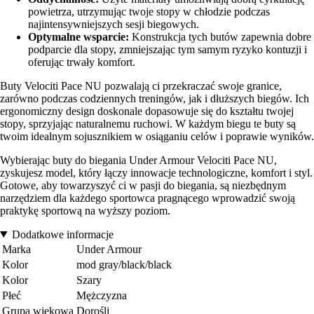
powietrza, utrzymując twoje stopy w chłodzie podczas
najintensywniejszych sesji biegowych.
Optymalne wsparcie:
Konstrukcja tych butów zapewnia dobre
podparcie dla stopy, zmniejszając tym samym ryzyko kontuzji i
oferując trwały komfort.
Buty Velociti Pace NU pozwalają ci przekraczać swoje granice,
zarówno podczas codziennych treningów, jak i dłuższych biegów. Ich
ergonomiczny design doskonale dopasowuje się do kształtu twojej
stopy, sprzyjając naturalnemu ruchowi. W każdym biegu te buty są
twoim idealnym sojusznikiem w osiąganiu celów i poprawie wyników.
Wybierając buty do biegania Under Armour Velociti Pace NU,
zyskujesz model, który łączy innowacje technologiczne, komfort i styl.
Gotowe, aby towarzyszyć ci w pasji do biegania, są niezbędnym
narzędziem dla każdego sportowca pragnącego wprowadzić swoją
praktykę sportową na wyższy poziom.
Dodatkowe informacje
Marka
Under Armour
Kolor
mod gray/black/black
Kolor
Szary
Płeć
Mężczyzna
Grupa wiekowa
Dorośli