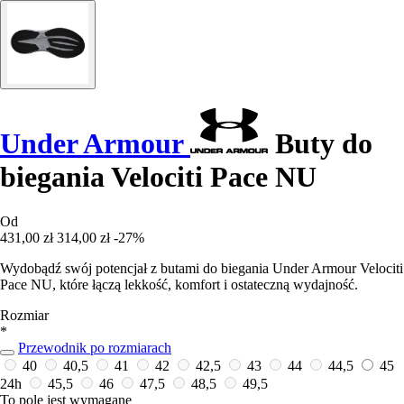
Under Armour
Buty do
biegania Velociti Pace NU
Od
431,00 zł
314,00 zł
-27%
Wydobądź swój potencjał z butami do biegania Under Armour Velociti
Pace NU, które łączą lekkość, komfort i ostateczną wydajność.
Rozmiar
*
Przewodnik po rozmiarach
40
40,5
41
42
42,5
43
44
44,5
45
24h
45,5
46
47,5
48,5
49,5
To pole jest wymagane