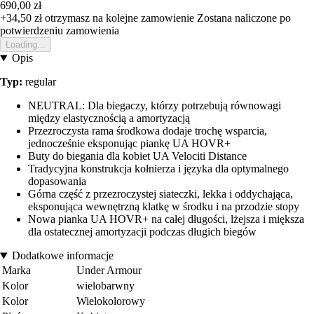
690,00 zł
+34,50 zł
otrzymasz na kolejne zamowienie
Zostana naliczone po
potwierdzeniu zamowienia
Loading...
Opis
Typ:
regular
NEUTRAL: Dla biegaczy, którzy potrzebują równowagi
między elastycznością a amortyzacją
Przezroczysta rama środkowa dodaje trochę wsparcia,
jednocześnie eksponując piankę UA HOVR+
Buty do biegania dla kobiet UA Velociti Distance
Tradycyjna konstrukcja kołnierza i języka dla optymalnego
dopasowania
Górna część z przezroczystej siateczki, lekka i oddychająca,
eksponująca wewnętrzną klatkę w środku i na przodzie stopy
Nowa pianka UA HOVR+ na całej długości, lżejsza i miększa
dla ostatecznej amortyzacji podczas długich biegów
Dodatkowe informacje
Marka
Under Armour
Kolor
wielobarwny
Kolor
Wielokolorowy