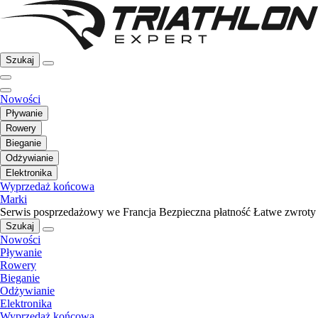
Szukaj
Nowości
Pływanie
Rowery
Bieganie
Odżywianie
Elektronika
Wyprzedaż końcowa
Marki
Serwis posprzedażowy we Francja
Bezpieczna płatność
Łatwe zwroty
Szukaj
Nowości
Pływanie
Rowery
Bieganie
Odżywianie
Elektronika
Wyprzedaż końcowa