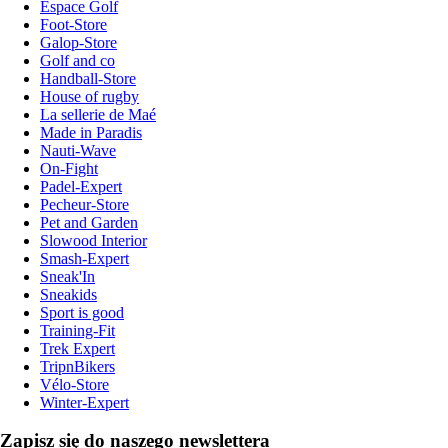
Espace Golf
Foot-Store
Galop-Store
Golf and co
Handball-Store
House of rugby
La sellerie de Maé
Made in Paradis
Nauti-Wave
On-Fight
Padel-Expert
Pecheur-Store
Pet and Garden
Slowood Interior
Smash-Expert
Sneak'In
Sneakids
Sport is good
Training-Fit
Trek Expert
TripnBikers
Vélo-Store
Winter-Expert
Zapisz się do naszego newslettera