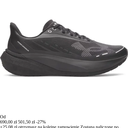
Od
690,00 zł
501,50 zł
-27%
+25,08 zł
otrzymasz na kolejne zamowienie
Zostana naliczone po