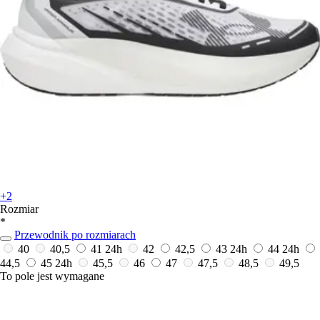
+2
Rozmiar
*
Przewodnik po rozmiarach
40
40,5
41
24h
42
42,5
43
24h
44
24h
44,5
45
24h
45,5
46
47
47,5
48,5
49,5
To pole jest wymagane