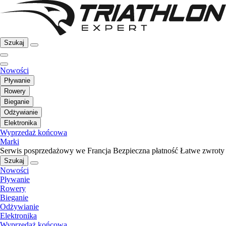
Szukaj
Nowości
Pływanie
Rowery
Bieganie
Odżywianie
Elektronika
Wyprzedaż końcowa
Marki
Serwis posprzedażowy we Francja
Bezpieczna płatność
Łatwe zwroty
Szukaj
Nowości
Pływanie
Rowery
Bieganie
Odżywianie
Elektronika
Wyprzedaż końcowa