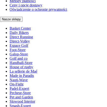
Metody płatności
Ceny i opcje dostawy
Oświadczenie o ochronie prywatności
Nasze sklepy
Basket Center
Daily Bikers
Direct Running
Direct-Volley
Espace Golf
Foot-Store
Galop-Store
Golf and co
Handball-Store
House of rugby
La sellerie de Maé
Made in Paradis
Nauti-Wave
On-Fight
Padel-Expert
Pecheur-Store
Pet and Garden
Slowood Interior
Smash-Expert