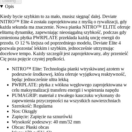
Loading...
Opis
Kiedy bycie szybkim to za mało, musisz sięgnąć dalej. Deviate
NITRO™ Elite 4 została zaprojektowana z myślą o rywalizacji, gdy
każda sekunda ma znaczenie. Nowa pianka NITRO™ ELITE oferuje
elitarną dynamikę, zapewniając nieosiągalną szybkość, podczas gdy
zmieniona płytka PWRPLATE przekłada każdą uncję energii do
przodu. O 12 % lżejsza od poprzedniego modelu, Deviate Elite 4
pozwala pozostać lekkim i szybkim, jednocześnie utrzymując
docelowe tempo. Każdy szczegół jest zaprojektowany, aby przenieść
Cię poza pojęcie czystej prędkości.
NITRO™ Elite: Technologia pianki wtryskiwanej azotem w
podeszwie środkowej, która oferuje wyjątkową reaktywność,
będąc jednocześnie ultra lekką
PWRPLATE: płytka z włókna węglowego zaprojektowana w
celu maksymalizacji transferu energii i wspierania napędu
PUMAGRIP: materiał z trwałego kauczuku wykonany do
zapewnienia przyczepności na wszystkich nawierzchniach
Szerokość: Regularna
Nos: Okrągły
Zapięcie: Zapięcie na sznurówki
Wysokość podeszwy: 40 mm/32 mm
Obcas: Płaski obcas