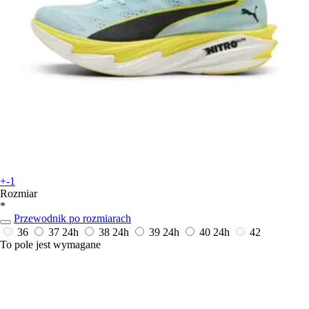
+-1
Rozmiar
*
Przewodnik po rozmiarach
36
37
24h
38
24h
39
24h
40
24h
42
To pole jest wymagane