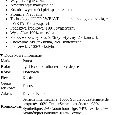
Waga: 170 g (EU 42)
Amortyzacja: maksymalna
Różnica wysokości pięta-palce: 8 mm
Pronacja: Neutralna
Technologia ULTRAWEAVE dla ultra lekkiego odczucia, z
PWRTAPE dla wsparcia
Podeszwa środkowa: 100% syntetyczny
Wyściółka: 100% tekstylna
Podeszwa zewnętrzna: 98% syntetyczny, 2% kauczuk
Cholewka: 74% tekstylna, 26% syntetyczna
Podszewka: 100% tekstylna
Dodatkowe informacje
Marka
Puma
Kolor
light lavender-ultra red-inky depths
Kolor
Fioletowy
Płeć
Kobieta
Grupa
Dorośli
wiekowa
Zakres
Deviate Nitro
Semelle intermédiaire: 100% SynthétiquePremière de
propreté: 100% TextileSemelle extérieure: 98%
Kompozycja
Synthétique, 2% CaoutchoucTige: 74% Textile, 26%
SynthétiqueDoublure: 100% Textile