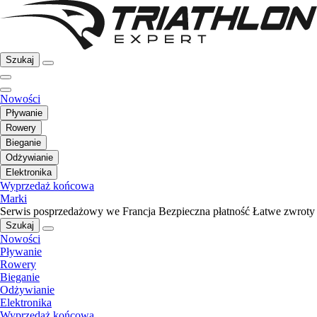
Szukaj
Nowości
Pływanie
Rowery
Bieganie
Odżywianie
Elektronika
Wyprzedaż końcowa
Marki
Serwis posprzedażowy we Francja
Bezpieczna płatność
Łatwe zwroty
Szukaj
Nowości
Pływanie
Rowery
Bieganie
Odżywianie
Elektronika
Wyprzedaż końcowa