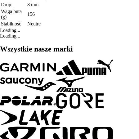
Drop
8 mm
Waga buta
156
(g)
Stabilność
Neutre
Loading...
Loading...
Wszystkie nasze marki