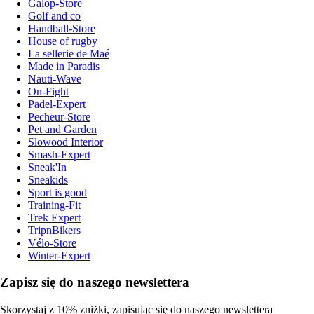
Galop-Store
Golf and co
Handball-Store
House of rugby
La sellerie de Maé
Made in Paradis
Nauti-Wave
On-Fight
Padel-Expert
Pecheur-Store
Pet and Garden
Slowood Interior
Smash-Expert
Sneak'In
Sneakids
Sport is good
Training-Fit
Trek Expert
TripnBikers
Vélo-Store
Winter-Expert
Zapisz się do naszego newslettera
Skorzystaj z 10% zniżki, zapisując się do naszego newslettera