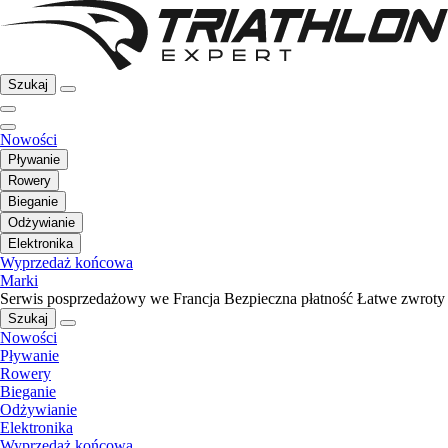
Szukaj
Nowości
Pływanie
Rowery
Bieganie
Odżywianie
Elektronika
Wyprzedaż końcowa
Marki
Serwis posprzedażowy we Francja
Bezpieczna płatność
Łatwe zwroty
Szukaj
Nowości
Pływanie
Rowery
Bieganie
Odżywianie
Elektronika
Wyprzedaż końcowa