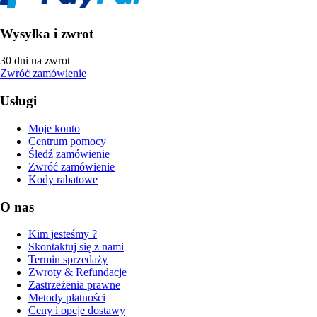
Wysyłka i zwrot
30 dni na zwrot
Zwróć zamówienie
Usługi
Moje konto
Centrum pomocy
Śledź zamówienie
Zwróć zamówienie
Kody rabatowe
O nas
Kim jesteśmy ?
Skontaktuj się z nami
Termin sprzedaży
Zwroty & Refundacje
Zastrzeżenia prawne
Metody płatności
Ceny i opcje dostawy