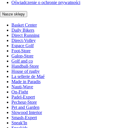
Oświadczenie o ochronie prywatności
Nasze sklepy
Basket Center
Daily Bikers
Direct Running
Direct-Volley
Espace Golf
Foot-Store
Galop-Store
Golf and co
Handball-Store
House of rugby
La sellerie de Maé
Made in Paradis
Nauti-Wave
On-Fight
Padel-Expert
Pecheur-Store
Pet and Garden
Slowood Interior
Smash-Expert
Sneak'In
Sneakids