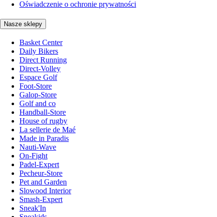
Oświadczenie o ochronie prywatności
Nasze sklepy
Basket Center
Daily Bikers
Direct Running
Direct-Volley
Espace Golf
Foot-Store
Galop-Store
Golf and co
Handball-Store
House of rugby
La sellerie de Maé
Made in Paradis
Nauti-Wave
On-Fight
Padel-Expert
Pecheur-Store
Pet and Garden
Slowood Interior
Smash-Expert
Sneak'In
Sneakids