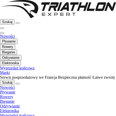
Szukaj
Nowości
Pływanie
Rowery
Bieganie
Odżywianie
Elektronika
Wyprzedaż końcowa
Marki
Serwis posprzedażowy we Francja
Bezpieczna płatność
Łatwe zwroty
Szukaj
Nowości
Pływanie
Rowery
Bieganie
Odżywianie
Elektronika
Wyprzedaż końcowa