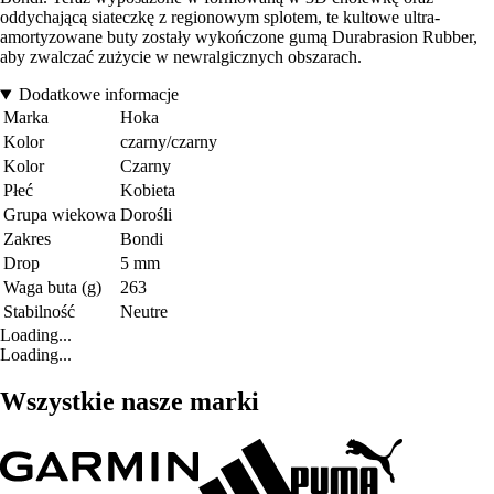
oddychającą siateczkę z regionowym splotem, te kultowe ultra-
amortyzowane buty zostały wykończone gumą Durabrasion Rubber,
aby zwalczać zużycie w newralgicznych obszarach.
Dodatkowe informacje
Marka
Hoka
Kolor
czarny/czarny
Kolor
Czarny
Płeć
Kobieta
Grupa wiekowa
Dorośli
Zakres
Bondi
Drop
5 mm
Waga buta (g)
263
Stabilność
Neutre
Loading...
Loading...
Wszystkie nasze marki