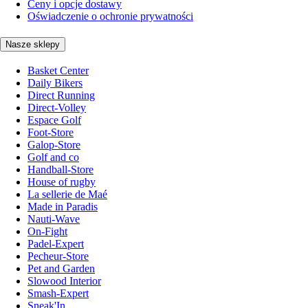
Ceny i opcje dostawy
Oświadczenie o ochronie prywatności
Nasze sklepy
Basket Center
Daily Bikers
Direct Running
Direct-Volley
Espace Golf
Foot-Store
Galop-Store
Golf and co
Handball-Store
House of rugby
La sellerie de Maé
Made in Paradis
Nauti-Wave
On-Fight
Padel-Expert
Pecheur-Store
Pet and Garden
Slowood Interior
Smash-Expert
Sneak'In