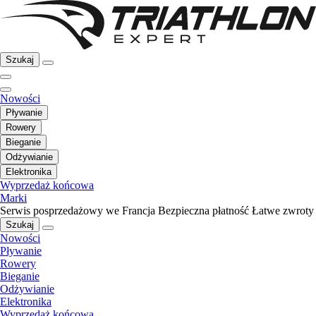
Szukaj
Nowości
Pływanie
Rowery
Bieganie
Odżywianie
Elektronika
Wyprzedaż końcowa
Marki
Serwis posprzedażowy we Francja
Bezpieczna płatność
Łatwe zwroty
Szukaj
Nowości
Pływanie
Rowery
Bieganie
Odżywianie
Elektronika
Wyprzedaż końcowa