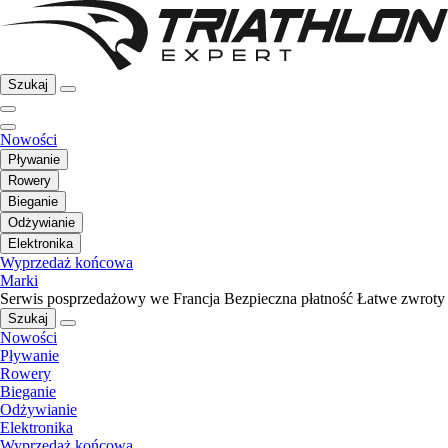
Szukaj
Nowości
Pływanie
Rowery
Bieganie
Odżywianie
Elektronika
Wyprzedaż końcowa
Marki
Serwis posprzedażowy we Francja
Bezpieczna płatność
Łatwe zwroty
Szukaj
Nowości
Pływanie
Rowery
Bieganie
Odżywianie
Elektronika
Wyprzedaż końcowa