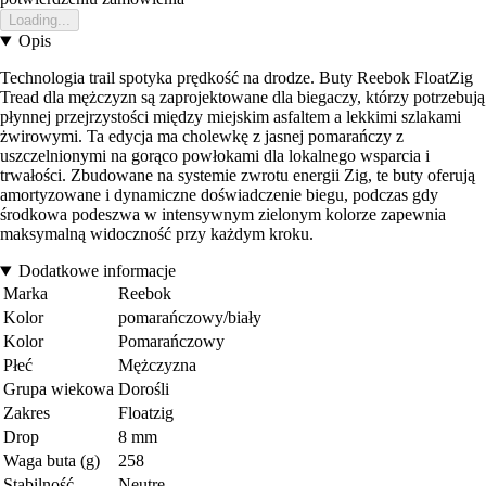
Loading...
Opis
Technologia trail spotyka prędkość na drodze. Buty Reebok FloatZig
Tread dla mężczyzn są zaprojektowane dla biegaczy, którzy potrzebują
płynnej przejrzystości między miejskim asfaltem a lekkimi szlakami
żwirowymi. Ta edycja ma cholewkę z jasnej pomarańczy z
uszczelnionymi na gorąco powłokami dla lokalnego wsparcia i
trwałości. Zbudowane na systemie zwrotu energii Zig, te buty oferują
amortyzowane i dynamiczne doświadczenie biegu, podczas gdy
środkowa podeszwa w intensywnym zielonym kolorze zapewnia
maksymalną widoczność przy każdym kroku.
Dodatkowe informacje
Marka
Reebok
Kolor
pomarańczowy/biały
Kolor
Pomarańczowy
Płeć
Mężczyzna
Grupa wiekowa
Dorośli
Zakres
Floatzig
Drop
8 mm
Waga buta (g)
258
Stabilność
Neutre