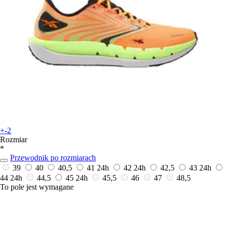
+-2
Rozmiar
*
Przewodnik po rozmiarach
39
40
40,5
41
24h
42
24h
42,5
43
24h
44
24h
44,5
45
24h
45,5
46
47
48,5
To pole jest wymagane