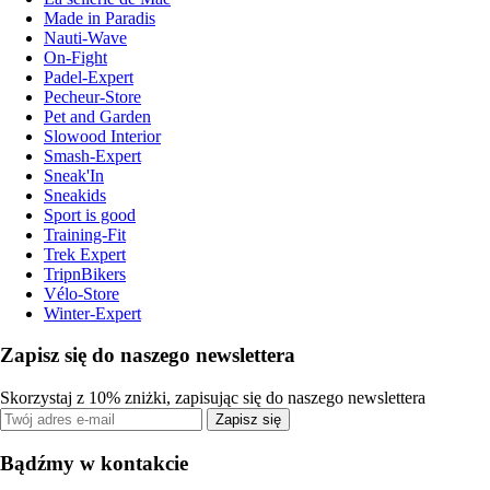
Made in Paradis
Nauti-Wave
On-Fight
Padel-Expert
Pecheur-Store
Pet and Garden
Slowood Interior
Smash-Expert
Sneak'In
Sneakids
Sport is good
Training-Fit
Trek Expert
TripnBikers
Vélo-Store
Winter-Expert
Zapisz się do naszego newslettera
Skorzystaj z 10% zniżki, zapisując się do naszego newslettera
Zapisz się
Bądźmy w kontakcie