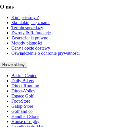
O nas
Kim jesteśmy ?
Skontaktuj się z nami
Termin sprzedaży
Zwroty & Refundacje
Zastrzeżenia prawne
Metody płatności
Ceny i opcje dostawy
Oświadczenie o ochronie prywatności
Nasze sklepy
Basket Center
Daily Bikers
Direct Running
Direct-Volley
Espace Golf
Foot-Store
Galop-Store
Golf and co
Handball-Store
House of rugby
La sellerie de Maé