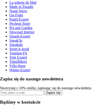
La sellerie de Maé
Made in Paradis
Nauti-Wave
On-Fight
Padel-Expert
Pecheur-Store
Pet and Garden
Slowood Interior
Smash-Expert
Sneak'In
Sneakids
Sport is good
Training-Fit
Trek Expert
TripnBikers
Vélo-Store
Winter-Expert
Zapisz się do naszego newslettera
Skorzystaj z 10% zniżki, zapisując się do naszego newslettera
Zapisz się
Bądźmy w kontakcie