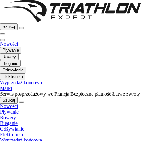
Szukaj
Nowości
Pływanie
Rowery
Bieganie
Odżywianie
Elektronika
Wyprzedaż końcowa
Marki
Serwis posprzedażowy we Francja
Bezpieczna płatność
Łatwe zwroty
Szukaj
Nowości
Pływanie
Rowery
Bieganie
Odżywianie
Elektronika
Wyprzedaż końcowa