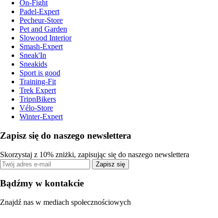
On-Fight
Padel-Expert
Pecheur-Store
Pet and Garden
Slowood Interior
Smash-Expert
Sneak'In
Sneakids
Sport is good
Training-Fit
Trek Expert
TripnBikers
Vélo-Store
Winter-Expert
Zapisz się do naszego newslettera
Skorzystaj z 10% zniżki, zapisując się do naszego newslettera
Zapisz się
Bądźmy w kontakcie
Znajdź nas w mediach społecznościowych