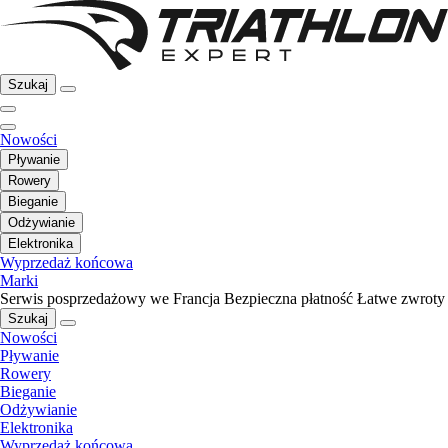
Szukaj
Nowości
Pływanie
Rowery
Bieganie
Odżywianie
Elektronika
Wyprzedaż końcowa
Marki
Serwis posprzedażowy we Francja
Bezpieczna płatność
Łatwe zwroty
Szukaj
Nowości
Pływanie
Rowery
Bieganie
Odżywianie
Elektronika
Wyprzedaż końcowa