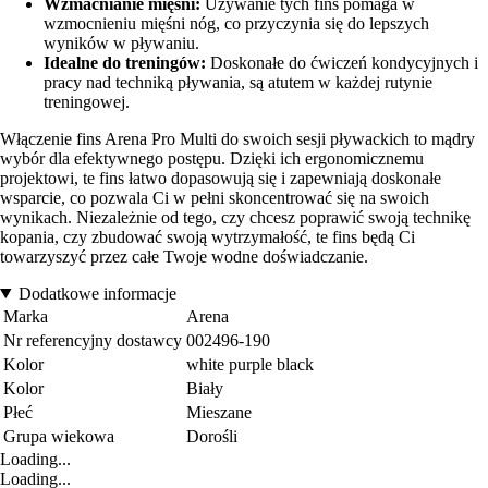
Wzmacnianie mięśni:
Używanie tych fins pomaga w
wzmocnieniu mięśni nóg, co przyczynia się do lepszych
wyników w pływaniu.
Idealne do treningów:
Doskonałe do ćwiczeń kondycyjnych i
pracy nad techniką pływania, są atutem w każdej rutynie
treningowej.
Włączenie fins Arena Pro Multi do swoich sesji pływackich to mądry
wybór dla efektywnego postępu. Dzięki ich ergonomicznemu
projektowi, te fins łatwo dopasowują się i zapewniają doskonałe
wsparcie, co pozwala Ci w pełni skoncentrować się na swoich
wynikach. Niezależnie od tego, czy chcesz poprawić swoją technikę
kopania, czy zbudować swoją wytrzymałość, te fins będą Ci
towarzyszyć przez całe Twoje wodne doświadczanie.
Dodatkowe informacje
Marka
Arena
Nr referencyjny dostawcy
002496-190
Kolor
white purple black
Kolor
Biały
Płeć
Mieszane
Grupa wiekowa
Dorośli
Loading...
Loading...