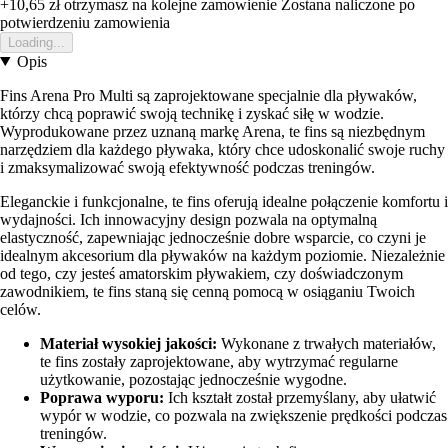
+10,65 zł
otrzymasz na kolejne zamowienie
Zostana naliczone po
potwierdzeniu zamowienia
Loading...
Opis
Fins Arena Pro Multi są zaprojektowane specjalnie dla pływaków,
którzy chcą poprawić swoją technikę i zyskać siłę w wodzie.
Wyprodukowane przez uznaną markę Arena, te fins są niezbędnym
narzędziem dla każdego pływaka, który chce udoskonalić swoje ruchy
i zmaksymalizować swoją efektywność podczas treningów.
Eleganckie i funkcjonalne, te fins oferują idealne połączenie komfortu i
wydajności. Ich innowacyjny design pozwala na optymalną
elastyczność, zapewniając jednocześnie dobre wsparcie, co czyni je
idealnym akcesorium dla pływaków na każdym poziomie. Niezależnie
od tego, czy jesteś amatorskim pływakiem, czy doświadczonym
zawodnikiem, te fins staną się cenną pomocą w osiąganiu Twoich
celów.
Materiał wysokiej jakości:
Wykonane z trwałych materiałów,
te fins zostały zaprojektowane, aby wytrzymać regularne
użytkowanie, pozostając jednocześnie wygodne.
Poprawa wyporu:
Ich kształt został przemyślany, aby ułatwić
wypór w wodzie, co pozwala na zwiększenie prędkości podczas
treningów.