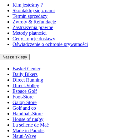
Kim jesteśmy ?
Skontaktuj się z nami
Termin sprzedaży
Zwroty & Refundacje
Zastrzeżenia prawne
Metody płatności
Ceny i opcje dostawy
Oświadczenie o ochronie prywatności
Nasze sklepy
Basket Center
Daily Bikers
Direct Running
Direct-Volley
Espace Golf
Foot-Store
Galop-Store
Golf and co
Handball-Store
House of rugby
La sellerie de Maé
Made in Paradis
Nauti-Wave