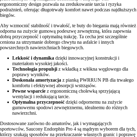
ergonomiczny design pozwala na zredukowanie tarcia i ryzyka
podrażnień, oferując długotrwały komfort nawet podczas najdłuższych
biegów.
Aby wzmocnić stabilność i trwałość, te buty do biegania mają również
odporna na zużycie gumową podeszwę zewnętrzną, która zapewnia
dobrą przyczepność i optymalną trakcję. Ta cecha jest szczególnie
ceniona za utrzymanie dobrego chwytu na asfalcie i innych
powszechnych nawierzchniach biegowych.
Lekkość i dynamika
dzięki innowacyjnej konstrukcji i
materiałom wysokiej jakości.
Technologia propulsji
z wkładką z włókna węglowego dla
poprawy wyników.
Doskonala amortyzacja
z pianką PWRRUN PB dla trwałego
komfortu i efektywnej absorpcji wstrząsów.
Pewne wsparcie
z ergonomiczną cholewką sprzyjającą
wentylacji i redukującą tarcie.
Optymalna przyczepność
dzięki odpornemu na zużycie
gumowemu spodowi zewnętrznemu, idealnemu do różnych
nawierzchni.
Dostosowane zarówno do amatorów, jak i wymagających
sportowców, Saucony Endorphin Pro 4 są mądrym wyborem dla tych,
którzy szukają sposobów na przekraczanie własnych granic i poprawę