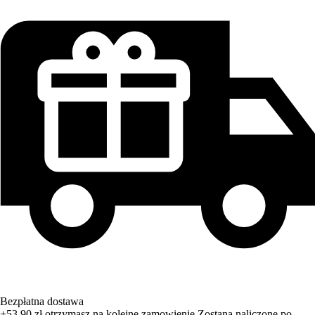
Bezpłatna dostawa
+53,90 zł
otrzymasz na kolejne zamowienie
Zostana naliczone po