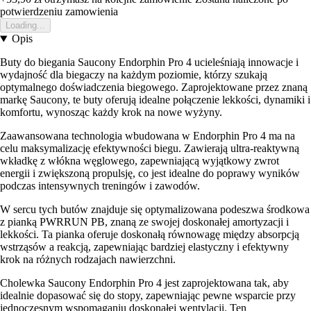
potwierdzeniu zamowienia
Loading...
Opis
Buty do biegania Saucony Endorphin Pro 4 ucieleśniają innowacje i
wydajność dla biegaczy na każdym poziomie, którzy szukają
optymalnego doświadczenia biegowego. Zaprojektowane przez znaną
markę Saucony, te buty oferują idealne połączenie lekkości, dynamiki i
komfortu, wynosząc każdy krok na nowe wyżyny.
Zaawansowana technologia wbudowana w Endorphin Pro 4 ma na
celu maksymalizację efektywności biegu. Zawierają ultra-reaktywną
wkładkę z włókna węglowego, zapewniającą wyjątkowy zwrot
energii i zwiększoną propulsję, co jest idealne do poprawy wyników
podczas intensywnych treningów i zawodów.
W sercu tych butów znajduje się optymalizowana podeszwa środkowa
z pianką PWRRUN PB, znaną ze swojej doskonałej amortyzacji i
lekkości. Ta pianka oferuje doskonałą równowagę między absorpcją
wstrząsów a reakcją, zapewniając bardziej elastyczny i efektywny
krok na różnych rodzajach nawierzchni.
Cholewka Saucony Endorphin Pro 4 jest zaprojektowana tak, aby
idealnie dopasować się do stopy, zapewniając pewne wsparcie przy
jednoczesnym wspomaganiu doskonałej wentylacji. Ten