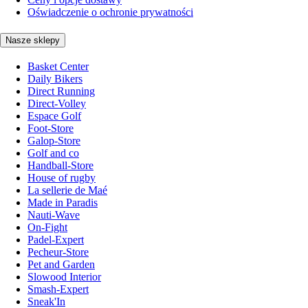
Oświadczenie o ochronie prywatności
Nasze sklepy
Basket Center
Daily Bikers
Direct Running
Direct-Volley
Espace Golf
Foot-Store
Galop-Store
Golf and co
Handball-Store
House of rugby
La sellerie de Maé
Made in Paradis
Nauti-Wave
On-Fight
Padel-Expert
Pecheur-Store
Pet and Garden
Slowood Interior
Smash-Expert
Sneak'In