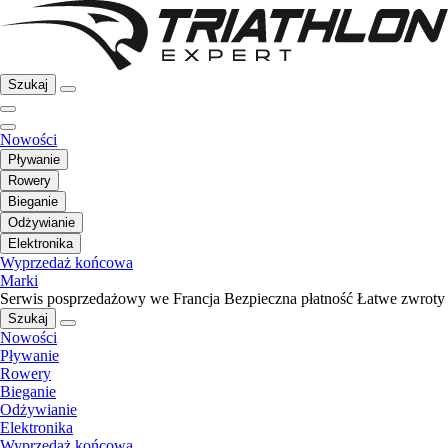
Szukaj
Nowości
Pływanie
Rowery
Bieganie
Odżywianie
Elektronika
Wyprzedaż końcowa
Marki
Serwis posprzedażowy we Francja
Bezpieczna płatność
Łatwe zwroty
Szukaj
Nowości
Pływanie
Rowery
Bieganie
Odżywianie
Elektronika
Wyprzedaż końcowa