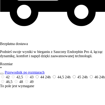
Bezpłatna dostawa
Podnieś swoje wyniki w bieganiu z Saucony Endorphin Pro 4, łącząc
dynamikę, komfort i napęd dzięki zaawansowanej technologii.
Rozmiar
*
Przewodnik po rozmiarach
42
42,5
43
44
24h
44,5
24h
45
24h
46
24h
46,5
48
49
To pole jest wymagane