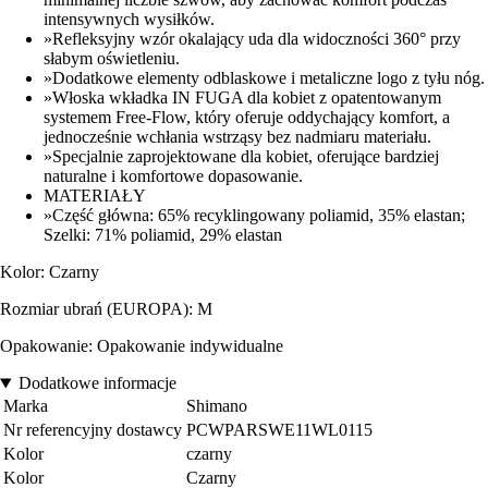
intensywnych wysiłków.
»Refleksyjny wzór okalający uda dla widoczności 360° przy
słabym oświetleniu.
»Dodatkowe elementy odblaskowe i metaliczne logo z tyłu nóg.
»Włoska wkładka IN FUGA dla kobiet z opatentowanym
systemem Free-Flow, który oferuje oddychający komfort, a
jednocześnie wchłania wstrząsy bez nadmiaru materiału.
»Specjalnie zaprojektowane dla kobiet, oferujące bardziej
naturalne i komfortowe dopasowanie.
MATERIAŁY
»Część główna: 65% recyklingowany poliamid, 35% elastan;
Szelki: 71% poliamid, 29% elastan
Kolor: Czarny
Rozmiar ubrań (EUROPA): M
Opakowanie: Opakowanie indywidualne
Dodatkowe informacje
Marka
Shimano
Nr referencyjny dostawcy
PCWPARSWE11WL0115
Kolor
czarny
Kolor
Czarny