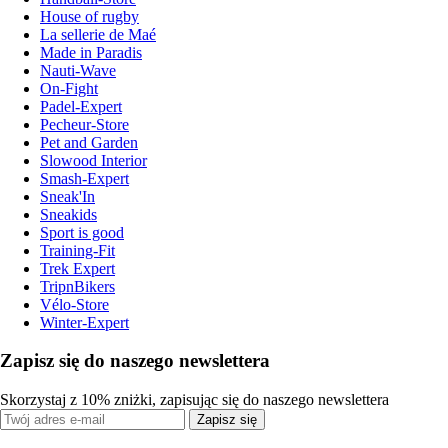
House of rugby
La sellerie de Maé
Made in Paradis
Nauti-Wave
On-Fight
Padel-Expert
Pecheur-Store
Pet and Garden
Slowood Interior
Smash-Expert
Sneak'In
Sneakids
Sport is good
Training-Fit
Trek Expert
TripnBikers
Vélo-Store
Winter-Expert
Zapisz się do naszego newslettera
Skorzystaj z 10% zniżki, zapisując się do naszego newslettera
Zapisz się