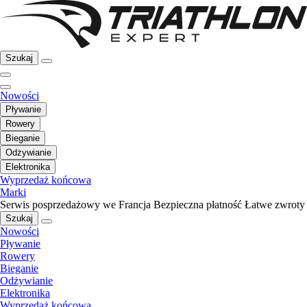
Szukaj
Nowości
Pływanie
Rowery
Bieganie
Odżywianie
Elektronika
Wyprzedaż końcowa
Marki
Serwis posprzedażowy we Francja
Bezpieczna płatność
Łatwe zwroty
Szukaj
Nowości
Pływanie
Rowery
Bieganie
Odżywianie
Elektronika
Wyprzedaż końcowa