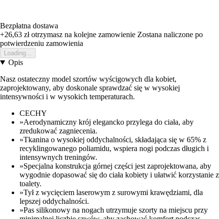
Bezpłatna dostawa
+26,63 zł
otrzymasz na kolejne zamowienie
Zostana naliczone po
potwierdzeniu zamowienia
Loading...
Opis
Nasz ostateczny model szortów wyścigowych dla kobiet,
zaprojektowany, aby doskonale sprawdzać się w wysokiej
intensywności i w wysokich temperaturach.
CECHY
»Aerodynamiczny krój elegancko przylega do ciała, aby
zredukować zagniecenia.
»Tkanina o wysokiej oddychalności, składająca się w 65% z
recyklingowanego poliamidu, wspiera nogi podczas długich i
intensywnych treningów.
»Specjalna konstrukcja górnej części jest zaprojektowana, aby
wygodnie dopasować się do ciała kobiety i ułatwić korzystanie z
toalety.
»Tył z wycięciem laserowym z surowymi krawędziami, dla
lepszej oddychalności.
»Pas silikonowy na nogach utrzymuje szorty na miejscu przy
minimalnej liczbie szwów, aby zachować komfort podczas