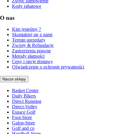
Zwróć zamówienie
Kody rabatowe
O nas
Kim jesteśmy ?
Skontaktuj się z nami
Termin sprzedaży
Zwroty & Refundacje
Zastrzeżenia prawne
Metody płatności
Ceny i opcje dostawy
Oświadczenie o ochronie prywatności
Nasze sklepy
Basket Center
Daily Bikers
Direct Running
Direct-Volley
Espace Golf
Foot-Store
Galop-Store
Golf and co
Handball-Store