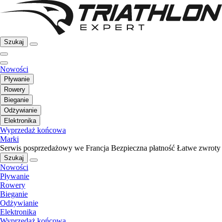
Szukaj
Nowości
Pływanie
Rowery
Bieganie
Odżywianie
Elektronika
Wyprzedaż końcowa
Marki
Serwis posprzedażowy we Francja
Bezpieczna płatność
Łatwe zwroty
Szukaj
Nowości
Pływanie
Rowery
Bieganie
Odżywianie
Elektronika
Wyprzedaż końcowa