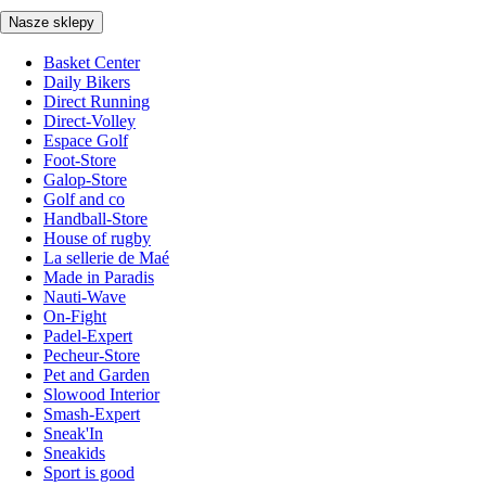
Nasze sklepy
Basket Center
Daily Bikers
Direct Running
Direct-Volley
Espace Golf
Foot-Store
Galop-Store
Golf and co
Handball-Store
House of rugby
La sellerie de Maé
Made in Paradis
Nauti-Wave
On-Fight
Padel-Expert
Pecheur-Store
Pet and Garden
Slowood Interior
Smash-Expert
Sneak'In
Sneakids
Sport is good