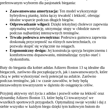
preferowanym wyborem dla pasjonatek biegania:
Zaawansowana amortyzacja:
Ten model wykorzystuje
hybrydową piankę, która łączy trwałość i lekkość, oferując
idealne wsparcie podczas długich biegów.
Odprowadzanie wilgoci:
Dzięki tekstylnej cholewce zapewnia
optymalną wentylację, utrzymując stopy w chłodzie nawet
podczas najbardziej intensywnych treningów.
Trwała podeszwa zewnętrzna:
Podeszwa gumowa zapewnia
doskonałą przyczepność na różnych nawierzchniach, co
pozwala skupić się wyłącznie na osiągach.
Ergonomiczny design:
Jej konstrukcja sprzyja bezpiecznemu i
komfortowemu dopasowaniu, minimalizując ryzyko otarć i
dyskomfortu.
Buty do biegania dla kobiet adidas Adizero Boston 13 są idealne dla
biegaczek, zarówno dla początkujących, jak i zaawansowanych, które
chcą w pełni wykorzystać swój potencjał na asfalcie. Zarówno
podczas treningów, jak i w czasie zawodów, te buty będą
niezawodnym towarzyszem w dążeniu do osiągnięcia celów.
Przyjmij aktywny styl życia z adidas i pozwól sobie na lekkość oraz
dynamikę Adizero Boston 13, które będą Ci towarzyszyć we
wszelkich sportowych przygodach. Optymalizuj swoje wyniki i daj z
siebie wszystko w każdym biegu dzięki tym kultowym butom do