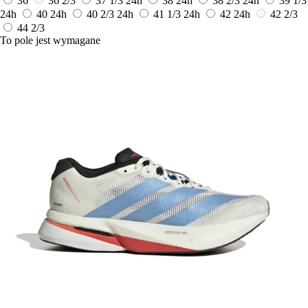
36
36 2/3
37 1/3
24h
38
24h
38 2/3
24h
39 1/3
24h
40
24h
40 2/3
24h
41 1/3
24h
42
24h
42 2/3
44 2/3
To pole jest wymagane