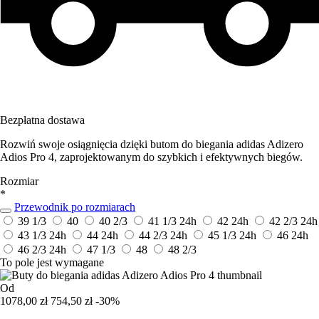
Bezpłatna dostawa
Rozwiń swoje osiągnięcia dzięki butom do biegania adidas Adizero
Adios Pro 4, zaprojektowanym do szybkich i efektywnych biegów.
Rozmiar
*
Przewodnik po rozmiarach
39 1/3
40
40 2/3
41 1/3
24h
42
24h
42 2/3
24h
43 1/3
24h
44
24h
44 2/3
24h
45 1/3
24h
46
24h
46 2/3
24h
47 1/3
48
48 2/3
To pole jest wymagane
Od
1078,00 zł
754,50 zł
-30%