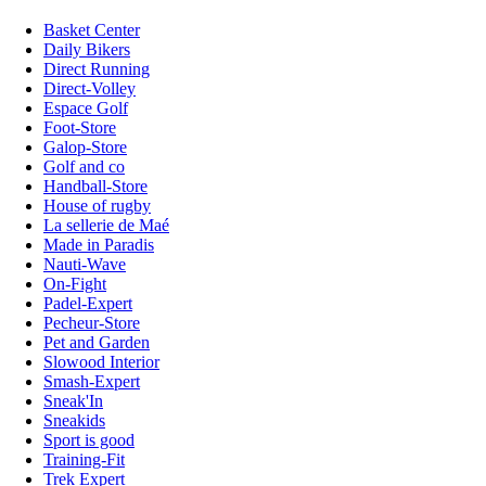
Basket Center
Daily Bikers
Direct Running
Direct-Volley
Espace Golf
Foot-Store
Galop-Store
Golf and co
Handball-Store
House of rugby
La sellerie de Maé
Made in Paradis
Nauti-Wave
On-Fight
Padel-Expert
Pecheur-Store
Pet and Garden
Slowood Interior
Smash-Expert
Sneak'In
Sneakids
Sport is good
Training-Fit
Trek Expert