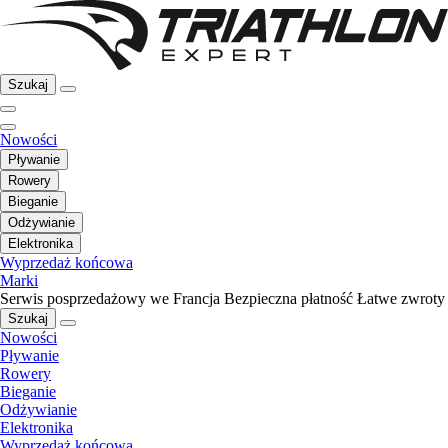
Szukaj
Nowości
Pływanie
Rowery
Bieganie
Odżywianie
Elektronika
Wyprzedaż końcowa
Marki
Serwis posprzedażowy we Francja
Bezpieczna płatność
Łatwe zwroty
Szukaj
Nowości
Pływanie
Rowery
Bieganie
Odżywianie
Elektronika
Wyprzedaż końcowa