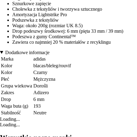
Sznurkowe zapięcie
Cholewka z tekstyliów i tworzywa sztucznego
Amortyzacja Lightstrike Pro
Podszewka z tekstyliów
Waga: około 200g (rozmiar UK 8.5)
Drop podeszwy środkowej: 6 mm (pięta 33 mm / 39 mm)
Podeszwa z gumy Continental™
Zawiera co najmniej 20 % materiałów z recyklingu
Dodatkowe informacje
Marka
adidas
Kolor
blacas/bleleg/rouvif
Kolor
Czarny
Płeć
Mężczyzna
Grupa wiekowa
Dorośli
Zakres
Adizero
Drop
6 mm
Waga buta (g)
193
Stabilność
Neutre
Loading...
Loading...