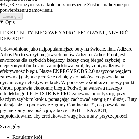
+37,73 zł
otrzymasz na kolejne zamowienie
Zostana naliczone po
potwierdzeniu zamowienia
Loading...
Opis
LEKKIE BUTY BIEGOWE ZAPROJEKTOWANE, ABY BIĆ
REKORDY
Udowodnione jako najpopularniejsze buty na świecie, linia Adizero
Adios Pro to szczyt biegowych butów Adizero. Adios Pro 4 jest
stworzona dla szybkich biegaczy, którzy chcą biegać szybciej, z
ulepszonymi funkcjami zaprojektowanymi, by zoptymalizować
efektywność biegu. Nasze ENERGYRODS 2.0 nasycone węglem
zapewniają płynne przejście od pięty do palców, co pozwala na
dynamiczny i efektywny krok. W podeszwie środkowej nowy punkt
obrotu poprawia ekonomię biegu. Podwójna warstwa naszego
ultralekkiego LIGHTSTRIKE PRO zapewnia amortyzację przy
każdym szybkim kroku, pomagając zachować energię na dłużej. Buty
opierają się na podeszwie z gumy Continental™, co pozwala na
płynne starty bez poślizgu, a także LIGHTTRAXION,
zaprojektowane, aby zredukować wagę bez utraty przyczepności.
Szczegóły
Regularny krój