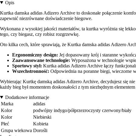
Opis
Kurtka damska adidas Adizero Archive to doskonałe połączenie komfortu
zapewnić niezrównane doświadczenie biegowe.
Wykonana z wysokiej jakości materiałów, ta kurtka wyróżnia się lekk
tego, czy biegasz, czy robisz rozgrzewkę.
Oto kilka cech, które sprawiają, że Kurtka damska adidas Adizero A
Ergonomiczny design:
Jej dopasowany krój i staranne wykońc
Zaawansowane technologie:
Wyposażona w technologie wspiera
Sportowy styl:
Kurtka adidas Adizero Archive łączy funkcjonal
Wszechstronność:
Odpowiednia na poranne biegi, wieczorne wy
Wybierając Kurtkę damską adidas Adizero Archive, decydujesz się nie t
każdy bieg był momentem doskonałości z tym niezbędnym elementem 
Dodatkowe informacje
Marka
adidas
Kolor
podwójny indygo/półprzezroczysty czerwony/biały
Kolor
Niebieski
Płeć
Kobieta
Grupa wiekowa
Dorośli