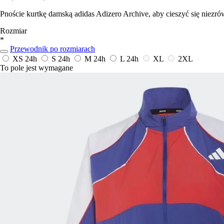
Pnoście kurtkę damską adidas Adizero Archive, aby cieszyć się niez
Rozmiar
*
Przewodnik po rozmiarach
XS
24h
S
24h
M
24h
L
24h
XL
2XL
To pole jest wymagane