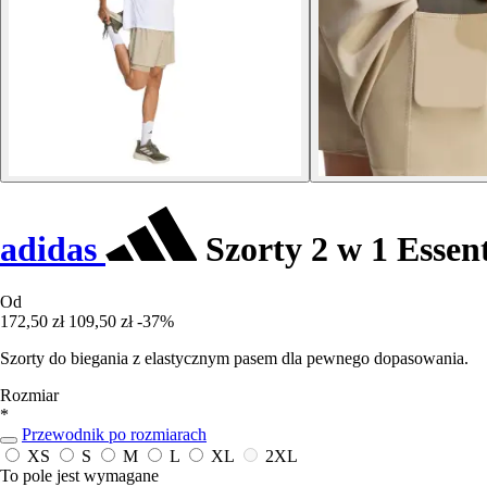
adidas
Szorty 2 w 1 Essent
Od
172,50 zł
109,50 zł
-37%
Szorty do biegania z elastycznym pasem dla pewnego dopasowania.
Rozmiar
*
Przewodnik po rozmiarach
XS
S
M
L
XL
2XL
To pole jest wymagane