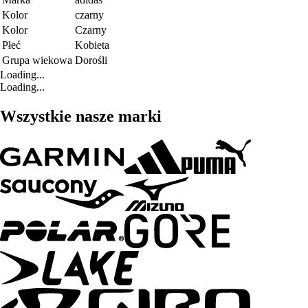
Kolor
czarny
Kolor
Czarny
Płeć
Kobieta
Grupa wiekowa
Dorośli
Loading...
Loading...
Wszystkie nasze marki