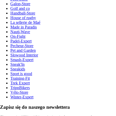
Galop-Store
Golf and co
Handball-Store
House of rugby
La sellerie de Maé
Made in Paradis
Nauti-Wave
On-Fight
Padel-Expert
Pecheur-Store
Pet and Garden
Slowood Interior
Smash-Expert
Sneak'In
Sneakids
Sport is good
Training-Fit
Trek Expert
TripnBikers
Vélo-Store
Winter-Expert
Zapisz się do naszego newslettera