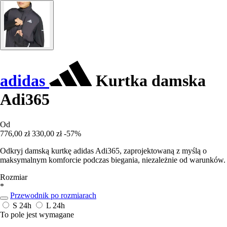
adidas
Kurtka damska
Adi365
Od
776,00 zł
330,00 zł
-57%
Odkryj damską kurtkę adidas Adi365, zaprojektowaną z myślą o
maksymalnym komforcie podczas biegania, niezależnie od warunków.
Rozmiar
*
Przewodnik po rozmiarach
S
24h
L
24h
To pole jest wymagane