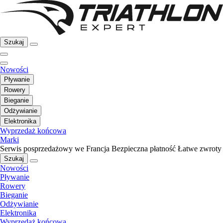
Szukaj
Nowości
Pływanie
Rowery
Bieganie
Odżywianie
Elektronika
Wyprzedaż końcowa
Marki
Serwis posprzedażowy we Francja
Bezpieczna płatność
Łatwe zwroty
Szukaj
Nowości
Pływanie
Rowery
Bieganie
Odżywianie
Elektronika
Wyprzedaż końcowa