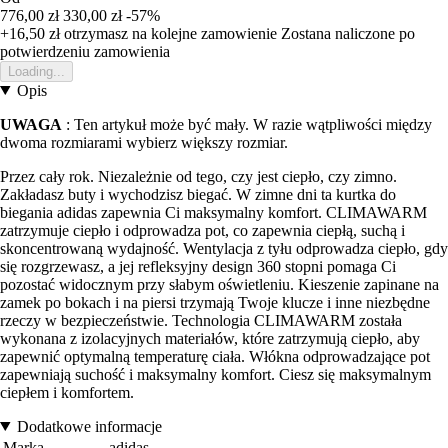
776,00 zł
330,00 zł
-57%
+16,50 zł
otrzymasz na kolejne zamowienie
Zostana naliczone po
potwierdzeniu zamowienia
Loading...
Opis
UWAGA
: Ten artykuł może być mały. W razie wątpliwości między
dwoma rozmiarami wybierz większy rozmiar.
Przez cały rok. Niezależnie od tego, czy jest ciepło, czy zimno.
Zakładasz buty i wychodzisz biegać. W zimne dni ta kurtka do
biegania adidas zapewnia Ci maksymalny komfort. CLIMAWARM
zatrzymuje ciepło i odprowadza pot, co zapewnia ciepłą, suchą i
skoncentrowaną wydajność. Wentylacja z tyłu odprowadza ciepło, gdy
się rozgrzewasz, a jej refleksyjny design 360 stopni pomaga Ci
pozostać widocznym przy słabym oświetleniu. Kieszenie zapinane na
zamek po bokach i na piersi trzymają Twoje klucze i inne niezbędne
rzeczy w bezpieczeństwie. Technologia CLIMAWARM została
wykonana z izolacyjnych materiałów, które zatrzymują ciepło, aby
zapewnić optymalną temperaturę ciała. Włókna odprowadzające pot
zapewniają suchość i maksymalny komfort. Ciesz się maksymalnym
ciepłem i komfortem.
Dodatkowe informacje
Marka
adidas