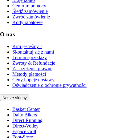
Moje konto
Centrum pomocy
Śledź zamówienie
Zwróć zamówienie
Kody rabatowe
O nas
Kim jesteśmy ?
Skontaktuj się z nami
Termin sprzedaży
Zwroty & Refundacje
Zastrzeżenia prawne
Metody płatności
Ceny i opcje dostawy
Oświadczenie o ochronie prywatności
Nasze sklepy
Basket Center
Daily Bikers
Direct Running
Direct-Volley
Espace Golf
Foot-Store