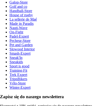
Galop-Store
Golf and co
Handball-Store
House of rugby
La sellerie de Maé
Made in Paradis
Nauti-Wave
On-Fight
Padel-Expert
Pecheur-Store
Pet and Garden
Slowood Interior
Smash-Expert
Sneak'In
Sneakids
Sport is good
Training-Fit
Trek Expert
TripnBikers
Vélo-Store
Winter-Expert
Zapisz się do naszego newslettera
Skorzystaj z 10% zniżki, zapisując się do naszego newslettera