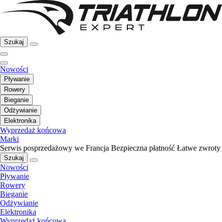
Szukaj
Nowości
Pływanie
Rowery
Bieganie
Odżywianie
Elektronika
Wyprzedaż końcowa
Marki
Serwis posprzedażowy we Francja
Bezpieczna płatność
Łatwe zwroty
Szukaj
Nowości
Pływanie
Rowery
Bieganie
Odżywianie
Elektronika
Wyprzedaż końcowa