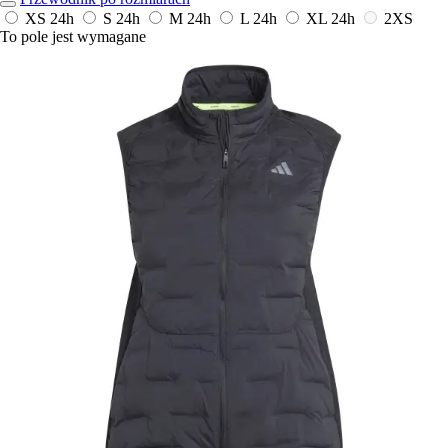
XS
24h
S
24h
M
24h
L
24h
XL
24h
2XS
To pole jest wymagane